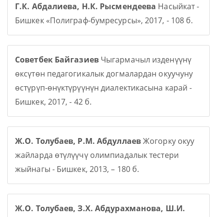
Г.К. Абдалиева, Н.К. Рысмендеева
Насыйкат -
Бишкек «Полиграф-бумресурсы», 2017, - 108 б.
Советбек Байгазиев
Чыгармачыл изденүүнү
өксүтөн педагогикалык догмалардан окуучуну
өстүрүп-өнүктүрүүнүн диалектикасына карай -
Бишкек, 2017, - 42 б.
Ж.О. Толубаев, Р.М. Абдуллаев
Жогорку окуу
жайларда өтүлүүчү олимпиадалык тестери
жыйнагы - Бишкек, 2013, – 180 б.
Ж.О. Толубаев, З.Х. Абдурахманова, Ш.И.