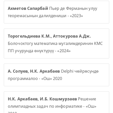
Ахметов Сапарбай
Пьер де Ферманын улуу
теоремасынын далилдениши - «2023»
Торогельдиева К.М., Аттокурова А.Дж.
Болочоктогу математика мугалимдеринин КМС
ПП учурунда өнүктүрүү - «2024»
А. Сопуев, Н.К. Аркабаев
Delphi чөйрөсүндө
программалоо - «Ош» 2020
Н.К. Аркабаев, И.Б. Кошмурзаев
Решение
олимпиадных задач по информатике - «Ош»