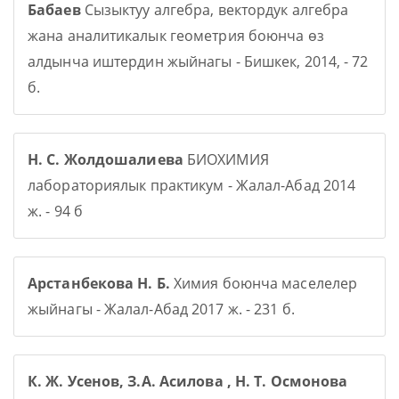
Бабаев
Сызыктуу алгебра, вектордук алгебра
жана аналитикалык геометрия боюнча өз
алдынча иштердин жыйнагы - Бишкек, 2014, - 72
б.
Н. С. Жолдошалиева
БИОХИМИЯ
лабораториялык практикум - Жалал-Абад 2014
ж. - 94 б
Арстанбекова Н. Б.
Химия боюнча маселелер
жыйнагы - Жалал-Абад 2017 ж. - 231 б.
К. Ж. Усенов, З.А. Асилова , Н. Т. Осмонова