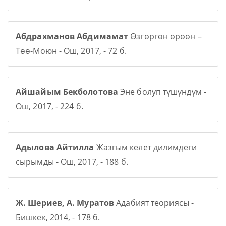
Абдрахманов Абдимамат
Өзгөргөн өрөөн –
Төө-Моюн - Ош, 2017, - 72 б.
Айшайым Бекболотова
Эне болуп түшүндүм -
Ош, 2017, - 224 б.
Адылова Айтилла
Жазгым келет дилимдеги
сырымды - Ош, 2017, - 188 б.
Ж. Шериев, А. Муратов
Адабият теориясы -
Бишкек, 2014, - 178 б.