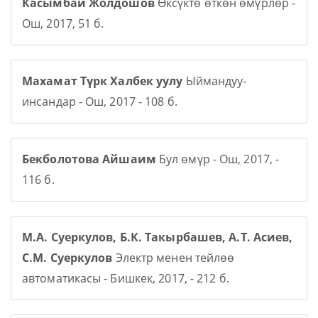
Касымбай Жолдошов
Өксүктө өткөн өмүрлөр -
Ош, 2017, 51 б.
Махамат Түрк Халбек уулу
Ыймандуу-
инсандар - Ош, 2017 - 108 б.
Бекболотова Айшаим
Бул өмүр - Ош, 2017, -
116 б.
М.А. Суеркулов, Б.К. Такырбашев, А.Т. Асиев,
С.М. Суеркулов
Электр менен тейлөө
автоматикасы - Бишкек, 2017, - 212 б.