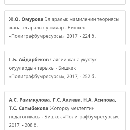
Ж.О. Омурова
Эл аралык мамиленин теориясы
жана эл аралык уюмдар - Бишкек
«Полиграфбумресурсы», 2017, - 224 б.
Г.Б. Айдарбеков
Саясий жана укуктук
окуулардын тарыхы - Бишкек
«Полиграфбумресурсы», 2017, - 252 б.
А.С. Раимкулова, Г.С. Акиева, Н.А. Асипова,
Т.С. Сатыбекова
Жогорку мектептин
педагогикасы - Бишкек «Полиграфбумресурсы»,
2017, - 208 б.