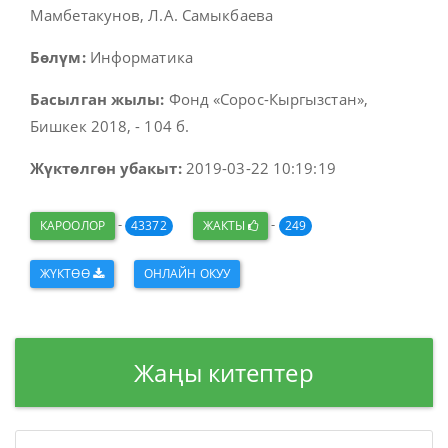
Мамбетакунов, Л.А. Самыкбаева
Бөлүм:
Информатика
Басылган жылы:
Фонд «Сорос-Кыргызстан»,
Бишкек 2018, - 104 б.
Жүктөлгөн убакыт:
2019-03-22 10:19:19
-
-
КАРООЛОР
43372
ЖАКТЫ
249
ЖҮКТӨӨ
ОНЛАЙН ОКУУ
Жаңы китептер