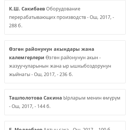
К.Ш. Сакибаев
Оборудование
перерабатывающих производств - Ош, 2017, -
288 б.
Өзгөн районунун акындары жана
калемгерлери
Өзгөн районунун акын -
жазуучуларынын жана ыр ышкыбоздорунун
жыйнагы - Ош, 2017, - 236 б.
Ташполотова Сакина
Ырларым менин өмүрүм
- Ош, 2017, - 144 б.
Б. Молдобаев
Алтын сака - Ош, 2017, - 100 б.