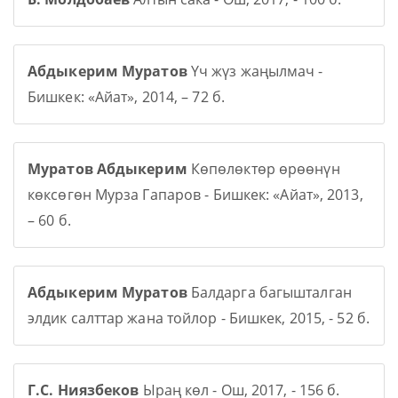
Абдыкерим Муратов
Үч жүз жаңылмач -
Бишкек: «Айат», 2014, – 72 б.
Муратов Абдыкерим
Көпөлөктөр өрөөнүн
көксөгөн Мурза Гапаров - Бишкек: «Айат», 2013,
– 60 б.
Абдыкерим Муратов
Балдарга багышталган
элдик салттар жана тойлор - Бишкек, 2015, - 52 б.
Г.С. Ниязбеков
Ыраң көл - Ош, 2017, - 156 б.