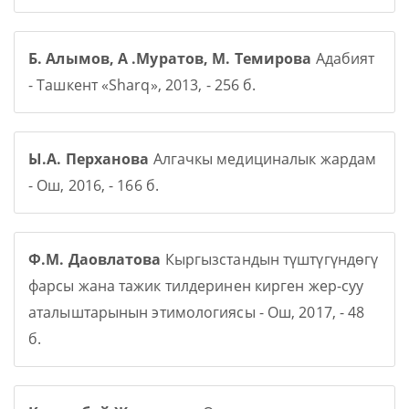
Б. Алымов, А .Муратов, М. Темирова
Адабият
- Ташкент «Sharq», 2013, - 256 б.
Ы.А. Перханова
Алгачкы медициналык жардам
- Ош, 2016, - 166 б.
Ф.М. Даовлатова
Кыргызстандын түштүгүндөгү
фарсы жана тажик тилдеринен кирген жер-суу
аталыштарынын этимологиясы - Ош, 2017, - 48
б.