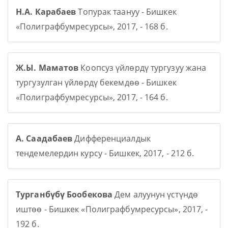
Н.А. Карабаев
Топурак таануу - Бишкек
«Полиграфбумресурсы», 2017, - 168 б.
Ж.Ы. Маматов
Коопсуз үйлөрдү тургузуу жана
тургузулган үйлөрдү бекемдөө - Бишкек
«Полиграфбумресурсы», 2017, - 164 б.
А. Саадабаев
Дифференциалдык
тендемелердин курсу - Бишкек, 2017, - 212 б.
Турганбүбү Бообекова
Дем алуунун үстүндө
иштөө - Бишкек «Полиграфбумресурсы», 2017, -
192 б.