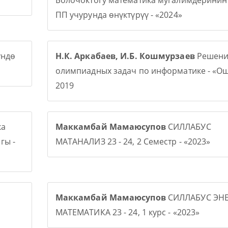
Болочоктогу математика мугалимдерини
ПП учурунда өнүктүрүү - «2024»
үндө
Н.К. Аркабаев, И.Б. Кошмурзаев
Решени
олимпиадных задач по информатике - «О
2019
ка
Маккамбай Мамаюсупов
СИЛЛАБУС
гы -
МАТАНАЛИЗ 23 - 24, 2 Семестр - «2023»
Маккамбай Мамаюсупов
СИЛЛАБУС ЭНЕ
МАТЕМАТИКА 23 - 24, 1 курс - «2023»