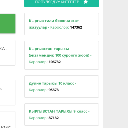
ПОПУЛЯРДУУ КИТЕПТЕР
Кыргыз тили боюнча жат
жазуулар
- Кароолор:
147362
А -
Кыргызстан тарыхы
(экзамендик 100 суроого жооп)
-
Кароолор:
106732
Дүйнө тарыхы 10 класс
-
сы
Кароолор:
95373
КЫРГЫЗСТАН ТАРЫХЫ 9 класс
-
Кароолор:
87132