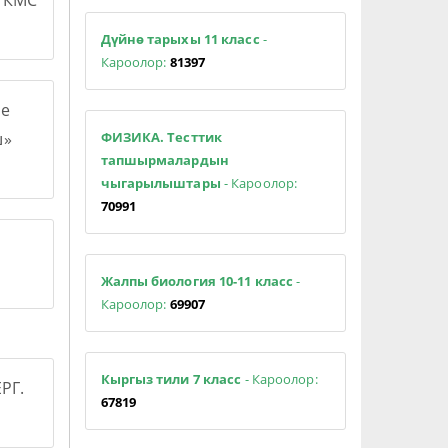
н КМС
Дүйнө тарыхы 11 класс
-
Кароолор:
81397
е
ФИЗИКА. Тесттик
ш»
тапшырмалардын
чыгарылыштары
- Кароолор:
70991
Жалпы биология 10-11 класс
-
Кароолор:
69907
Кыргыз тили 7 класс
- Кароолор:
РГ.
67819