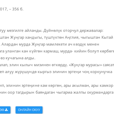
017, – 356 б.
птуу мезгилге айланды. Дүйнөлүк оторчул державалар:
штан Жуңгар хандыгы, түштүктөн Аңглия, чыгыштан Кытай
. Алардан мурда Жуңгар мамлекети ач көздүк менен
а уланган кан күйгөн кармаш, мурда- кийин болуп көрбөг
өз кучагына алды.
лап, элин кылыч мизинен өткөрдү. «Жуңгар мурасы» саяса
леп алуу жүрүшүндө кыргыз элинин эртеңи чоң коркунучка
п, элинин эртеңине кам көргөн, ары акылман, ары камкор
нин оор тагдырын баяндаган чыгарма жалпы окурмандарга
ТӨӨ
ОНЛАЙН ОКУУ