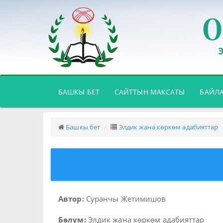
(CURRENT)
БАШКЫ БЕТ
САЙТТЫН МАКСАТЫ
БАЙЛ
Башкы бет
Элдик жана көркөм адабияттар
Автор:
Суранчы Жетимишов
Бөлүм:
Элдик жана көркөм адабияттар