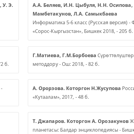
 У. Э.
А.А. Беляев, И.Н. Цыбуля, Н.Н. Осипова, 
Мамбетакунов, Л.А. Самыкбаева
Информатика 5-6 класс (Русская версия) -
«Сорос-Кыргызстан», Бишкек 2018, - 205 б.
Г.Матиева, Г.М.Борбоева
Сүрөттөлүштөр
2 б.
методдору - Ош: 2018, - 82 б.
-
А. Орорзова. Которгон Н.Жусупова
Росси
«Кутаалам», 2017, - 48 б.
Т. Джапаров. Которгон А. Орозакунов
Ж
планетасы: Балдар энциклопедиясы - Бишк