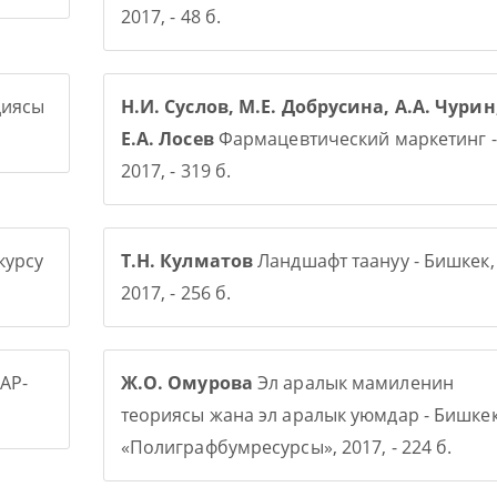
2017, - 48 б.
диясы
Н.И. Суслов, М.Е. Добрусина, А.А. Чурин
Е.А. Лосев
Фармацевтический маркетинг -
2017, - 319 б.
курсу
Т.Н. Кулматов
Ландшафт таануу - Бишкек,
2017, - 256 б.
АР-
Ж.О. Омурова
Эл аралык мамиленин
теориясы жана эл аралык уюмдар - Бишке
«Полиграфбумресурсы», 2017, - 224 б.