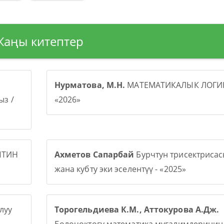
Жаңы китептер
Нурматова, М.Н.
МАТЕМАТИКАЛЫК ЛОГИК
з /
«2026»
ПТИН
Ахметов Сапарбай
Бурчтун трисектриса
жана кубту эки эселентүү - «2025»
луу
Торогельдиева К.М., Аттокурова А.Дж.