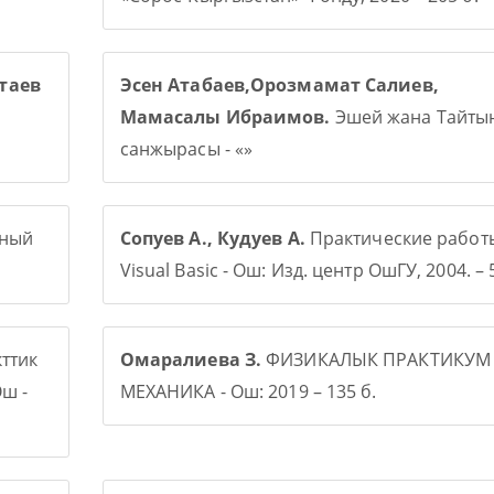
таев
Эсен Атабаев,Орозмамат Салиев,
Мамасалы Ибраимов.
Эшей жана Тайты
санжырасы - «»
рный
Сопуев А., Кудуев А.
Практические работ
Visual Basic - Ош: Изд. центр ОшГУ, 2004. – 5
ттик
Омаралиева З.
ФИЗИКАЛЫК ПРАКТИКУМ
ш -
МЕХАНИКА - Ош: 2019 – 135 б.