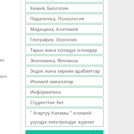
Химия, Биология
Педагогика, Психология
Медицина, Анатомия
География, Зоология
Тарых жана коомдук илимдер
өн
Экономика, Финансы
Элдик жана көркөм адабияттар
тын
Илимий макалалар
Информатика
Студенттик бет
" Агартуу Ааламы " илимий-
усулдук электрондук журнал