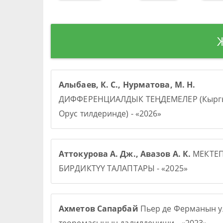
Алыбаев, К. С., Нурматова, М. Н.
ДИФФЕРЕНЦИАЛДЫК ТЕҢДЕМЕЛЕР (Кыргы
Орус тилдеринде) - «2026»
Аттокурова А. Дж., Авазов А. К.
МЕКТЕ
БИРДИКТҮҮ ТАЛАПТАРЫ - «2025»
Ахметов Сапарбай
Пьер де Ферманын у