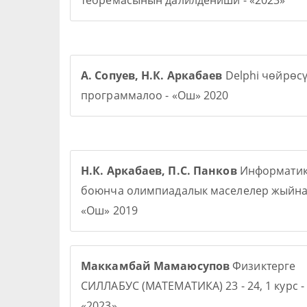
теоремасынын далилдениши - «2023»
А. Сопуев, Н.К. Аркабаев
Delphi чөйрөс
программалоо - «Ош» 2020
Н.К. Аркабаев, П.С. Панков
Информати
боюнча олимпиадалык маселелер жыйна
«Ош» 2019
Маккамбай Мамаюсупов
Физиктерге
СИЛЛАБУС (МАТЕМАТИКА) 23 - 24, 1 курс -
«2023»