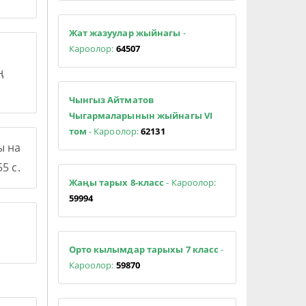
Жат жазуулар жыйнагы
-
Кароолор:
64507
ң
Чынгыз Айтматов
Чыгармаларынын жыйнагы VI
том
- Кароолор:
62131
ы на
5 с.
Жаңы тарых 8-класс
- Кароолор:
59994
Орто кылымдар тарыхы 7 класс
-
Кароолор:
59870