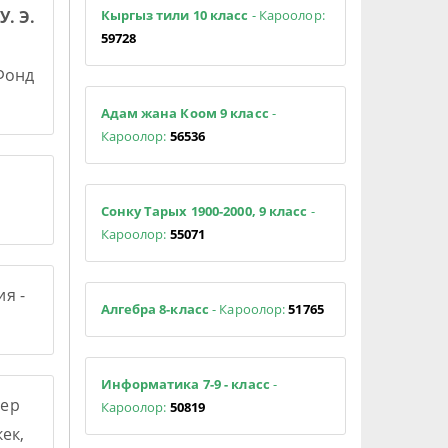
Кыргыз тили 10 класс
- Кароолор:
У. Э.
59728
 Фонд
Адам жана Коом 9 класс
-
Кароолор:
56536
Сонку Тарых 1900-2000, 9 класс
-
Кароолор:
55071
я -
Алгебра 8-класс
- Кароолор:
51765
Информатика 7-9 - класс
-
ер
Кароолор:
50819
ек,