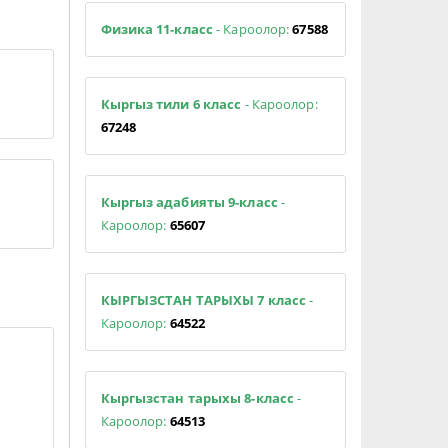
Физика 11-класс
- Кароолор:
67588
Кыргыз тили 6 класс
- Кароолор:
67248
Кыргыз адабияты 9-класс
-
Кароолор:
65607
КЫРГЫЗСТАН ТАРЫХЫ 7 класс
-
Кароолор:
64522
Кыргызстан тарыхы 8-класс
-
Кароолор:
64513