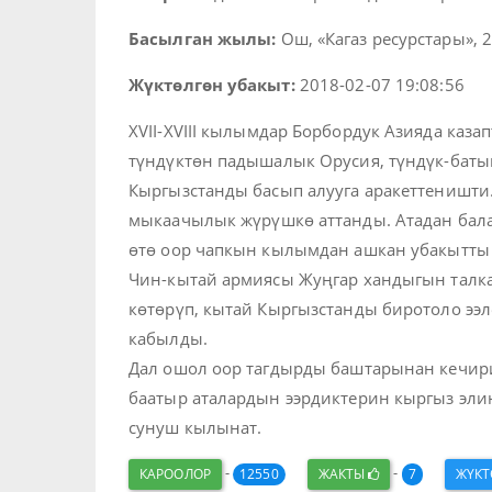
Басылган жылы:
Ош, «Кагаз ресурстары», 2
Жүктөлгөн убакыт:
2018-02-07 19:08:56
XVII-XVIII кылымдар Борбордук Азияда каза
түндүктөн падышалык Орусия, түндүк-баты
Кыргызстанды басып алууга аракеттеништи
мыкаачылык жүрүшкө аттанды. Атадан балаг
өтө оор чапкын кылымдан ашкан убакытты 
Чин-кытай армиясы Жуңгар хандыгын талка
көтөрүп, кытай Кыргызстанды биротоло ээ
кабылды.
Дал ошол оор тагдырды баштарынан кечири
баатыр аталардын ээрдиктерин кыргыз эли
сунуш кылынат.
-
-
КАРООЛОР
12550
ЖАКТЫ
7
ЖҮК