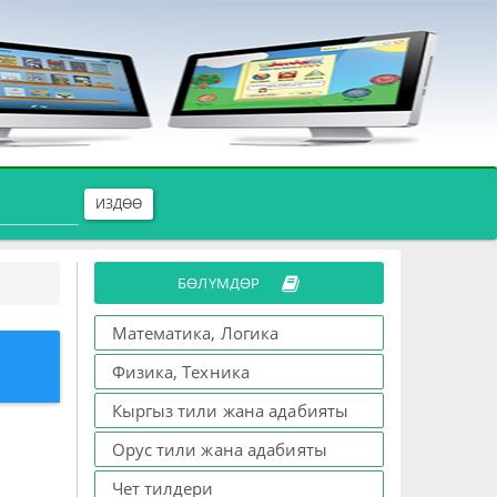
ИЗДӨӨ
БӨЛҮМДӨР
Математика, Логика
Физика, Техника
Кыргыз тили жана адабияты
Орус тили жана адабияты
Чет тилдери