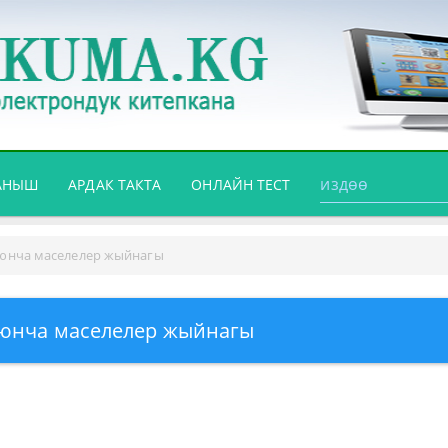
АНЫШ
АРДАК ТАКТА
ОНЛАЙН ТЕСТ
юнча маселелер жыйнагы
юнча маселелер жыйнагы