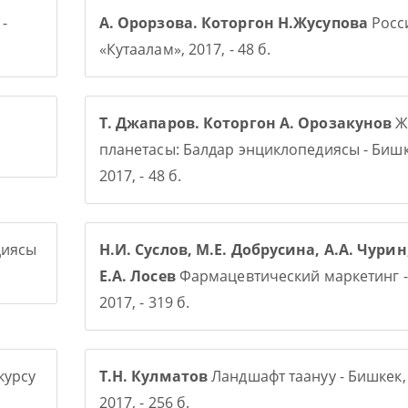
-
А. Орорзова. Которгон Н.Жусупова
Росси
«Кутаалам», 2017, - 48 б.
Т. Джапаров. Которгон А. Орозакунов
Ж
планетасы: Балдар энциклопедиясы - Бишк
2017, - 48 б.
диясы
Н.И. Суслов, М.Е. Добрусина, А.А. Чурин
Е.А. Лосев
Фармацевтический маркетинг -
2017, - 319 б.
курсу
Т.Н. Кулматов
Ландшафт таануу - Бишкек,
2017, - 256 б.