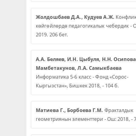
Жолдошбаев Д.А., Кудуев А.Ж.
Конфлик
көйгөйлөрдө педагогикалык чебердик - О
2019. 206 бет.
А.А. Беляев, И.Н. Цыбуля, Н.Н. Осипова,
Мамбетакунов, Л.А. Самыкбаева
Информатика 5-6 класс - Фонд «Сорос-
Кыргызстан», Бишкек 2018, - 104 б.
Матиева Г., Борбоева Г.М.
Фракталдык
геометриянын элементтери - Ош: 2018, - 7