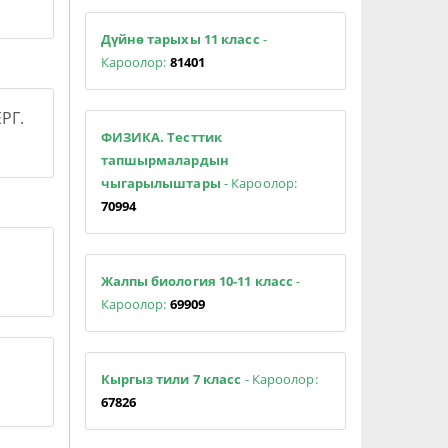
Дүйнө тарыхы 11 класс
-
Кароолор:
81401
РГ.
ФИЗИКА. Тесттик
тапшырмалардын
чыгарылыштары
- Кароолор:
70994
Жалпы биология 10-11 класс
-
Кароолор:
69909
Кыргыз тили 7 класс
- Кароолор:
67826