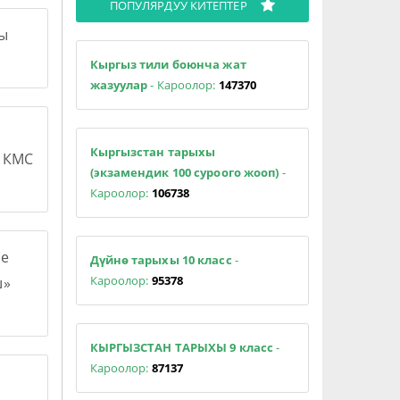
ПОПУЛЯРДУУ КИТЕПТЕР
сы
Кыргыз тили боюнча жат
жазуулар
- Кароолор:
147370
Кыргызстан тарыхы
н КМС
(экзамендик 100 суроого жооп)
-
Кароолор:
106738
е
Дүйнө тарыхы 10 класс
-
Кароолор:
95378
ш»
КЫРГЫЗСТАН ТАРЫХЫ 9 класс
-
Кароолор:
87137