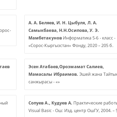
А. А. Беляев, И. Н. Цыбуля, Л. А.
Сорос-
Самыкбаева, Н.Н.Осипова, У. Э.
Мамбетакунов
Информатика 5-6 - класс -
«Сорос-Кыргызстан» Фонду, 2020 – 205 б.
таев
Эсен Атабаев,Орозмамат Салиев,
Мамасалы Ибраимов.
Эшей жана Тайты
санжырасы - «»
рный
Сопуев А., Кудуев А.
Практические работ
Visual Basic - Ош: Изд. центр ОшГУ, 2004. – 5