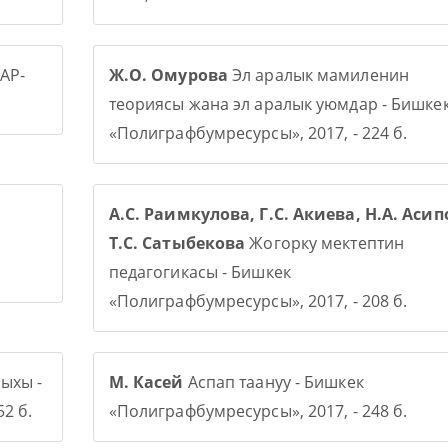
АР-
Ж.О. Омурова
Эл аралык мамиленин
теориясы жана эл аралык уюмдар - Бишке
«Полиграфбумресурсы», 2017, - 224 б.
А.С. Раимкулова, Г.С. Акиева, Н.А. Асип
Т.С. Сатыбекова
Жогорку мектептин
педагогикасы - Бишкек
«Полиграфбумресурсы», 2017, - 208 б.
ыхы -
М. Касей
Аспап таануу - Бишкек
2 б.
«Полиграфбумресурсы», 2017, - 248 б.