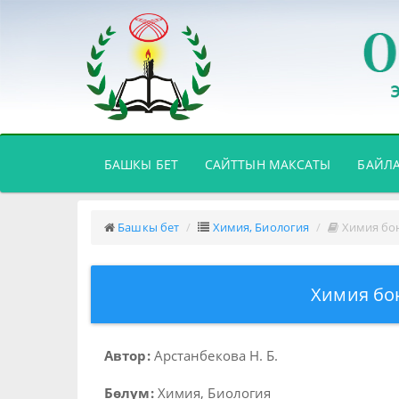
(CURRENT)
БАШКЫ БЕТ
САЙТТЫН МАКСАТЫ
БАЙЛ
Башкы бет
Химия, Биология
Химия бо
Химия бо
Автор:
Арстанбекова Н. Б.
Бөлүм:
Химия, Биология