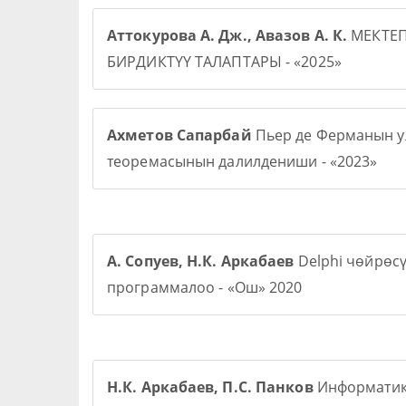
Аттокурова А. Дж., Авазов А. К.
МЕКТЕ
БИРДИКТҮҮ ТАЛАПТАРЫ - «2025»
Ахметов Сапарбай
Пьер де Ферманын у
теоремасынын далилдениши - «2023»
А. Сопуев, Н.К. Аркабаев
Delphi чөйрөс
программалоо - «Ош» 2020
Н.К. Аркабаев, П.С. Панков
Информати