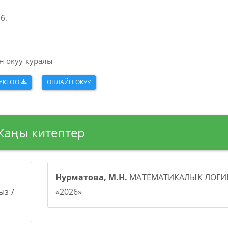
б.
н окуу куралы
ҮКТӨӨ
ОНЛАЙН ОКУУ
Жаңы китептер
Нурматова, М.Н.
МАТЕМАТИКАЛЫК ЛОГИК
з /
«2026»