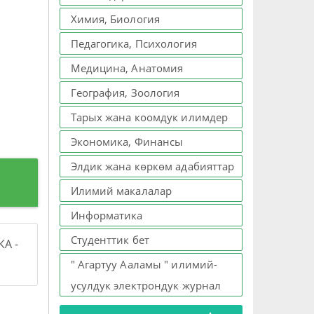
Химия, Биология
Педагогика, Психология
Медицина, Анатомия
География, Зоология
Тарых жана коомдук илимдер
Экономика, Финансы
Элдик жана көркөм адабияттар
Илимий макалалар
Информатика
Студенттик бет
А -
" Агартуу Ааламы " илимий-
усулдук электрондук журнал