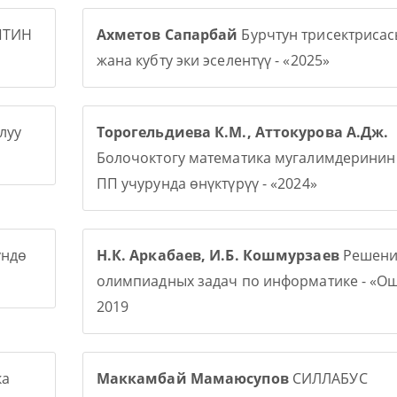
ПТИН
Ахметов Сапарбай
Бурчтун трисектриса
жана кубту эки эселентүү - «2025»
луу
Торогельдиева К.М., Аттокурова А.Дж.
Болочоктогу математика мугалимдерини
ПП учурунда өнүктүрүү - «2024»
үндө
Н.К. Аркабаев, И.Б. Кошмурзаев
Решени
олимпиадных задач по информатике - «О
2019
ка
Маккамбай Мамаюсупов
СИЛЛАБУС