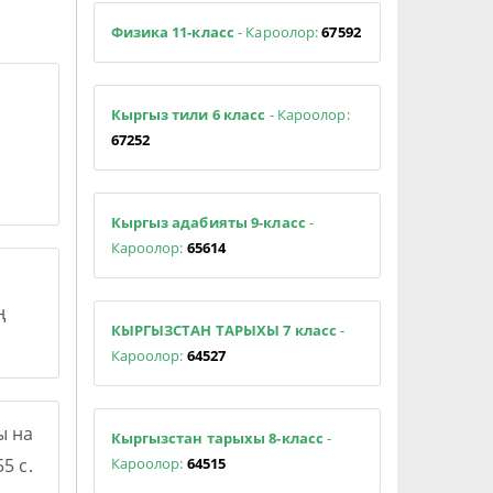
Физика 11-класс
- Кароолор:
67592
Кыргыз тили 6 класс
- Кароолор:
67252
Кыргыз адабияты 9-класс
-
Кароолор:
65614
ң
КЫРГЫЗСТАН ТАРЫХЫ 7 класс
-
Кароолор:
64527
ы на
Кыргызстан тарыхы 8-класс
-
Кароолор:
64515
5 с.