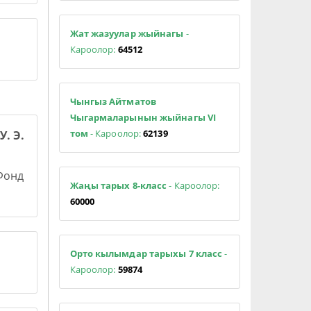
Жат жазуулар жыйнагы
-
Кароолор:
64512
Чынгыз Айтматов
Чыгармаларынын жыйнагы VI
том
- Кароолор:
62139
У. Э.
 Фонд
Жаңы тарых 8-класс
- Кароолор:
60000
Орто кылымдар тарыхы 7 класс
-
Кароолор:
59874