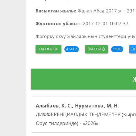
Басылган жылы:
Жалал-Абад 2017 ж. - 231 
Жүктөлгөн убакыт:
2017-12-01 10:07:37
Жогорку окуу жайларынын студенттери учу
-
-
КАРООЛОР
43412
ЖАКТЫ
1120
Ж
Алыбаев, К. С., Нурматова, М. Н.
ДИФФЕРЕНЦИАЛДЫК ТЕҢДЕМЕЛЕР (Кыргы
Орус тилдеринде) - «2026»