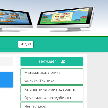
ИЗДӨӨ
БӨЛҮМДӨР
Математика, Логика
Физика, Техника
Кыргыз тили жана адабияты
Орус тили жана адабияты
Чет тилдери