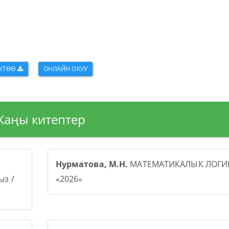
КТӨӨ
ОНЛАЙН ОКУУ
Жаңы китептер
Нурматова, М.Н.
МАТЕМАТИКАЛЫК ЛОГИК
з /
«2026»