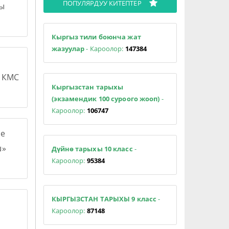
ПОПУЛЯРДУУ КИТЕПТЕР
сы
Кыргыз тили боюнча жат
жазуулар
- Кароолор:
147384
н КМС
Кыргызстан тарыхы
(экзамендик 100 суроого жооп)
-
Кароолор:
106747
е
ш»
Дүйнө тарыхы 10 класс
-
Кароолор:
95384
КЫРГЫЗСТАН ТАРЫХЫ 9 класс
-
Кароолор:
87148