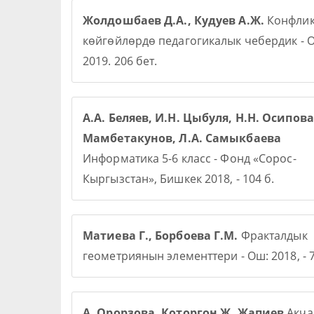
Жолдошбаев Д.А., Кудуев А.Ж.
Конфлик
көйгөйлөрдө педагогикалык чебердик - О
2019. 206 бет.
А.А. Беляев, И.Н. Цыбуля, Н.Н. Осипова,
Мамбетакунов, Л.А. Самыкбаева
Информатика 5-6 класс - Фонд «Сорос-
Кыргызстан», Бишкек 2018, - 104 б.
Матиева Г., Борбоева Г.М.
Фракталдык
геометриянын элементтери - Ош: 2018, - 7
А. Орорзова. Которгон Ж. Жапиев
Акча 