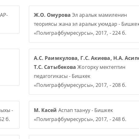
АР-
Ж.О. Омурова
Эл аралык мамиленин
теориясы жана эл аралык уюмдар - Бишке
«Полиграфбумресурсы», 2017, - 224 б.
А.С. Раимкулова, Г.С. Акиева, Н.А. Асип
Т.С. Сатыбекова
Жогорку мектептин
педагогикасы - Бишкек
«Полиграфбумресурсы», 2017, - 208 б.
ыхы -
М. Касей
Аспап таануу - Бишкек
2 б.
«Полиграфбумресурсы», 2017, - 248 б.