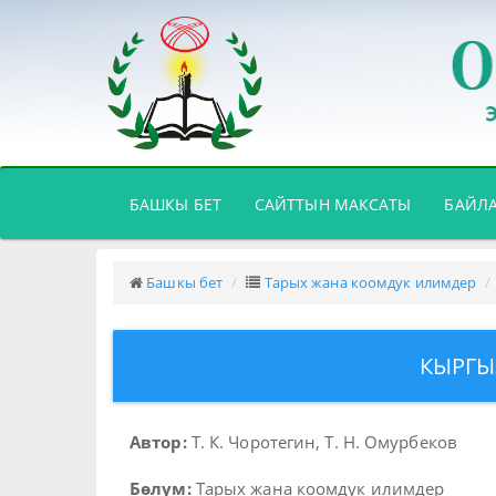
(CURRENT)
БАШКЫ БЕТ
САЙТТЫН МАКСАТЫ
БАЙЛ
Башкы бет
Тарых жана коомдук илимдер
КЫРГЫ
Автор:
Т. К. Чоротегин, Т. Н. Омурбеков
Бөлүм:
Тарых жана коомдук илимдер