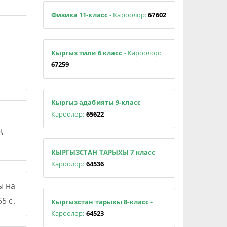
Физика 11-класс
- Кароолор:
67602
Кыргыз тили 6 класс
- Кароолор:
67259
Кыргыз адабияты 9-класс
-
Кароолор:
65622
ң
КЫРГЫЗСТАН ТАРЫХЫ 7 класс
-
Кароолор:
64536
ы на
5 с.
Кыргызстан тарыхы 8-класс
-
Кароолор:
64523