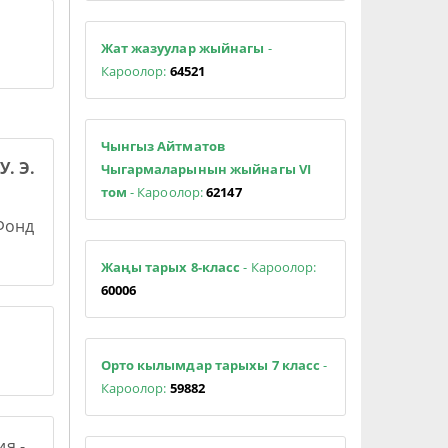
Жат жазуулар жыйнагы
-
Кароолор:
64521
Чынгыз Айтматов
У. Э.
Чыгармаларынын жыйнагы VI
том
- Кароолор:
62147
 Фонд
Жаңы тарых 8-класс
- Кароолор:
60006
Орто кылымдар тарыхы 7 класс
-
Кароолор:
59882
я -