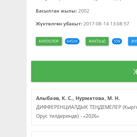
Басылган жылы:
2002
Жүктөлгөн убакыт:
2017-08-14 13:08:57
-
-
КАРООЛОР
64536
ЖАКТЫ
558
ЖҮ
Алыбаев, К. С., Нурматова, М. Н.
ДИФФЕРЕНЦИАЛДЫК ТЕҢДЕМЕЛЕР (Кыргы
Орус тилдеринде) - «2026»