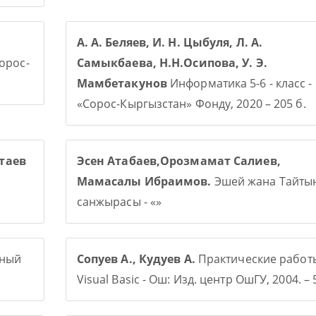
А. А. Беляев, И. Н. Цыбуля, Л. А.
Сорос-
Самыкбаева, Н.Н.Осипова, У. Э.
Мамбетакунов
Информатика 5-6 - класс -
«Сорос-Кыргызстан» Фонду, 2020 – 205 б.
таев
Эсен Атабаев,Орозмамат Салиев,
Мамасалы Ибраимов.
Эшей жана Тайты
санжырасы - «»
рный
Сопуев А., Кудуев А.
Практические работ
Visual Basic - Ош: Изд. центр ОшГУ, 2004. – 5