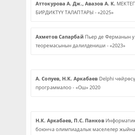
Аттокурова А. Дж., Авазов А. К.
МЕКТЕ
БИРДИКТҮҮ ТАЛАПТАРЫ - «2025»
Ахметов Сапарбай
Пьер де Ферманын у
теоремасынын далилдениши - «2023»
А. Сопуев, Н.К. Аркабаев
Delphi чөйрөс
программалоо - «Ош» 2020
Н.К. Аркабаев, П.С. Панков
Информати
боюнча олимпиадалык маселелер жыйна