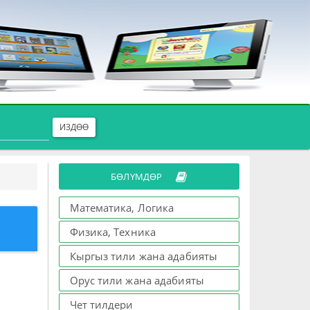
ИЗДӨӨ
БӨЛҮМДӨР
Математика, Логика
Физика, Техника
Кыргыз тили жана адабияты
Орус тили жана адабияты
Чет тилдери