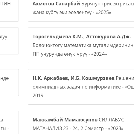
ПТИН
Ахметов Сапарбай
Бурчтун трисектриса
жана кубту эки эселентүү - «2025»
луу
Торогельдиева К.М., Аттокурова А.Дж.
Болочоктогу математика мугалимдерини
ПП учурунда өнүктүрүү - «2024»
үндө
Н.К. Аркабаев, И.Б. Кошмурзаев
Решени
олимпиадных задач по информатике - «О
2019
ка
Маккамбай Мамаюсупов
СИЛЛАБУС
гы -
МАТАНАЛИЗ 23 - 24, 2 Семестр - «2023»