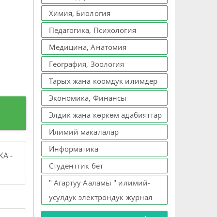
Химия, Биология
Педагогика, Психология
Медицина, Анатомия
География, Зоология
Тарых жана коомдук илимдер
Экономика, Финансы
Элдик жана көркөм адабияттар
Илимий макалалар
Информатика
А -
Студенттик бет
" Агартуу Ааламы " илимий-
усулдук электрондук журнал