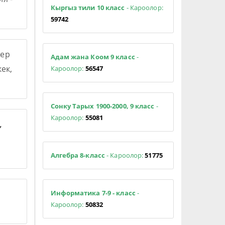
Кыргыз тили 10 класс
- Кароолор:
59742
ер
Адам жана Коом 9 класс
-
ек,
Кароолор:
56547
Сонку Тарых 1900-2000, 9 класс
-
Кароолор:
55081
,
Алгебра 8-класс
- Кароолор:
51775
Информатика 7-9 - класс
-
Кароолор:
50832