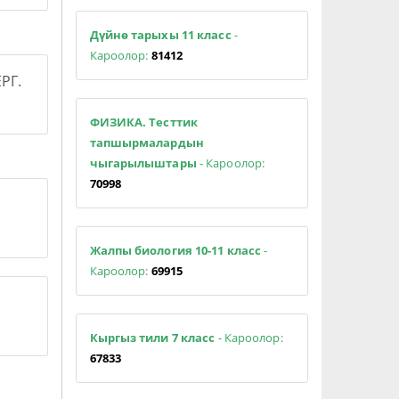
Дүйнө тарыхы 11 класс
-
Кароолор:
81412
РГ.
ФИЗИКА. Тесттик
тапшырмалардын
чыгарылыштары
- Кароолор:
70998
Жалпы биология 10-11 класс
-
Кароолор:
69915
Кыргыз тили 7 класс
- Кароолор:
67833