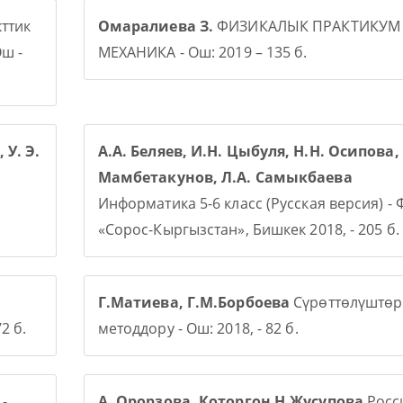
ттик
Омаралиева З.
ФИЗИКАЛЫК ПРАКТИКУМ
ш -
МЕХАНИКА - Ош: 2019 – 135 б.
 У. Э.
А.А. Беляев, И.Н. Цыбуля, Н.Н. Осипова, 
Мамбетакунов, Л.А. Самыкбаева
Информатика 5-6 класс (Русская версия) -
«Сорос-Кыргызстан», Бишкек 2018, - 205 б.
Г.Матиева, Г.М.Борбоева
Сүрөттөлүштөр
2 б.
методдору - Ош: 2018, - 82 б.
-
А. Орорзова. Которгон Н.Жусупова
Росси