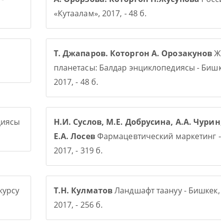
«Кутаалам», 2017, - 48 б.
Т. Джапаров. Которгон А. Орозакунов
Ж
планетасы: Балдар энциклопедиясы - Бишк
2017, - 48 б.
диясы
Н.И. Суслов, М.Е. Добрусина, А.А. Чурин
Е.А. Лосев
Фармацевтический маркетинг -
2017, - 319 б.
курсу
Т.Н. Кулматов
Ландшафт таануу - Бишкек,
2017, - 256 б.