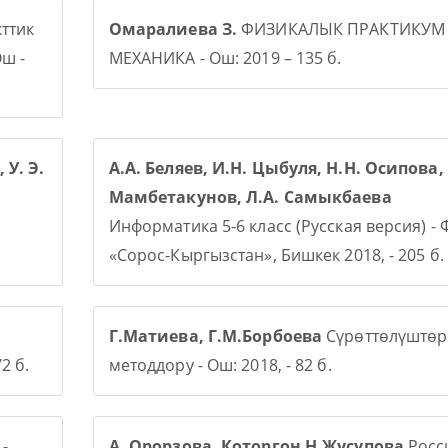
ттик
Омаралиева З.
ФИЗИКАЛЫК ПРАКТИКУМ
ш -
МЕХАНИКА - Ош: 2019 – 135 б.
 У. Э.
А.А. Беляев, И.Н. Цыбуля, Н.Н. Осипова, 
Мамбетакунов, Л.А. Самыкбаева
Информатика 5-6 класс (Русская версия) -
«Сорос-Кыргызстан», Бишкек 2018, - 205 б.
Г.Матиева, Г.М.Борбоева
Сүрөттөлүштөр
2 б.
методдору - Ош: 2018, - 82 б.
-
А. Орорзова. Которгон Н.Жусупова
Росси