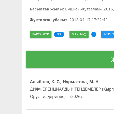
Басылган жылы:
Бишкек «Кутаалам», 2016, 
Жүктөлгөн убакыт:
2018-04-17 17:22:42
-
-
КАРООЛОР
5933
ЖАКТЫ
2
ЖҮКТ
Алыбаев, К. С., Нурматова, М. Н.
ДИФФЕРЕНЦИАЛДЫК ТЕҢДЕМЕЛЕР (Кыргы
Орус тилдеринде) - «2026»