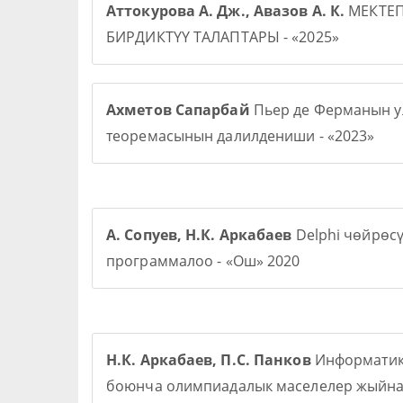
Аттокурова А. Дж., Авазов А. К.
МЕКТЕ
БИРДИКТҮҮ ТАЛАПТАРЫ - «2025»
Ахметов Сапарбай
Пьер де Ферманын у
теоремасынын далилдениши - «2023»
А. Сопуев, Н.К. Аркабаев
Delphi чөйрөс
программалоо - «Ош» 2020
Н.К. Аркабаев, П.С. Панков
Информати
боюнча олимпиадалык маселелер жыйна