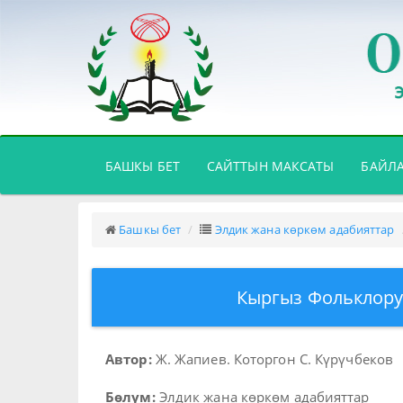
(CURRENT)
БАШКЫ БЕТ
САЙТТЫН МАКСАТЫ
БАЙЛ
Башкы бет
Элдик жана көркөм адабияттар
Кыргыз Фольклору
Автор:
Ж. Жапиев. Которгон С. Күрүчбеков
Бөлүм:
Элдик жана көркөм адабияттар