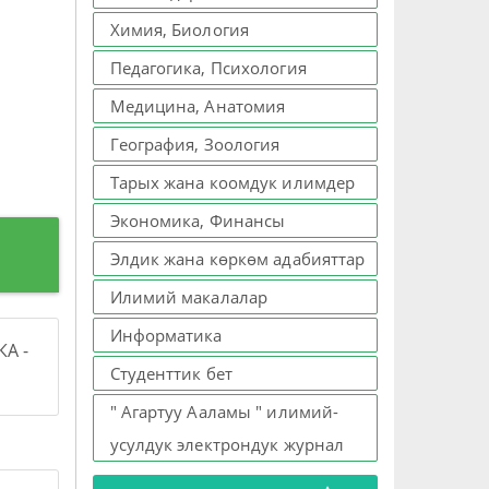
Химия, Биология
Педагогика, Психология
Медицина, Анатомия
География, Зоология
Тарых жана коомдук илимдер
Экономика, Финансы
Элдик жана көркөм адабияттар
Илимий макалалар
Информатика
А -
Студенттик бет
" Агартуу Ааламы " илимий-
усулдук электрондук журнал