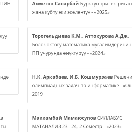
ПТИН
Ахметов Сапарбай
Бурчтун трисектриса
жана кубту эки эселентүү - «2025»
луу
Торогельдиева К.М., Аттокурова А.Дж.
Болочоктогу математика мугалимдерини
ПП учурунда өнүктүрүү - «2024»
үндө
Н.К. Аркабаев, И.Б. Кошмурзаев
Решени
олимпиадных задач по информатике - «О
2019
ка
Маккамбай Мамаюсупов
СИЛЛАБУС
гы -
МАТАНАЛИЗ 23 - 24, 2 Семестр - «2023»