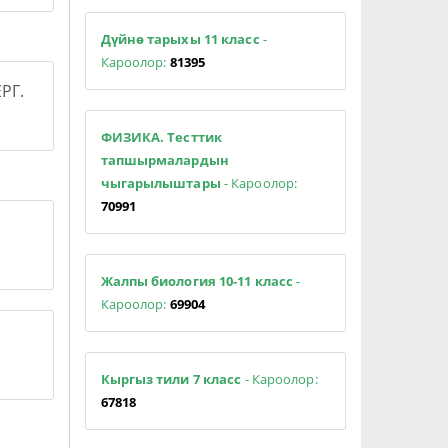
Дүйнө тарыхы 11 класс
-
Кароолор:
81395
РГ.
ФИЗИКА. Тесттик
тапшырмалардын
чыгарылыштары
- Кароолор:
70991
Жалпы биология 10-11 класс
-
Кароолор:
69904
Кыргыз тили 7 класс
- Кароолор:
67818