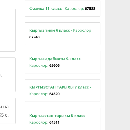
Физика 11-класс
- Кароолор:
67588
Кыргыз тили 6 класс
- Кароолор:
67248
Кыргыз адабияты 9-класс
-
Кароолор:
65606
ң
КЫРГЫЗСТАН ТАРЫХЫ 7 класс
-
Кароолор:
64520
ы на
5 с.
Кыргызстан тарыхы 8-класс
-
Кароолор:
64511