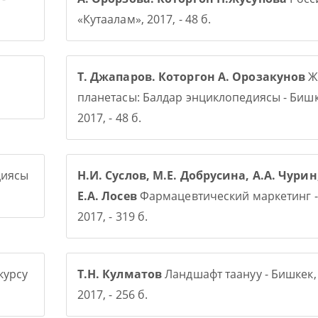
«Кутаалам», 2017, - 48 б.
Т. Джапаров. Которгон А. Орозакунов
Ж
планетасы: Балдар энциклопедиясы - Бишк
2017, - 48 б.
диясы
Н.И. Суслов, М.Е. Добрусина, А.А. Чурин
Е.А. Лосев
Фармацевтический маркетинг -
2017, - 319 б.
курсу
Т.Н. Кулматов
Ландшафт таануу - Бишкек,
2017, - 256 б.