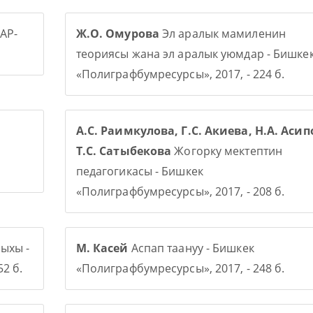
АР-
Ж.О. Омурова
Эл аралык мамиленин
теориясы жана эл аралык уюмдар - Бишке
«Полиграфбумресурсы», 2017, - 224 б.
А.С. Раимкулова, Г.С. Акиева, Н.А. Асип
Т.С. Сатыбекова
Жогорку мектептин
педагогикасы - Бишкек
«Полиграфбумресурсы», 2017, - 208 б.
ыхы -
М. Касей
Аспап таануу - Бишкек
2 б.
«Полиграфбумресурсы», 2017, - 248 б.