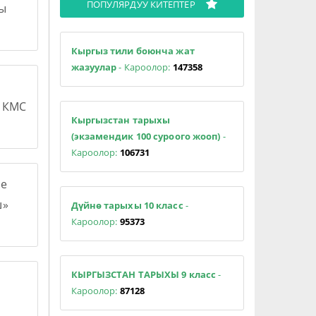
ПОПУЛЯРДУУ КИТЕПТЕР
сы
Кыргыз тили боюнча жат
жазуулар
- Кароолор:
147358
н КМС
Кыргызстан тарыхы
(экзамендик 100 суроого жооп)
-
Кароолор:
106731
е
ш»
Дүйнө тарыхы 10 класс
-
Кароолор:
95373
КЫРГЫЗСТАН ТАРЫХЫ 9 класс
-
Кароолор:
87128