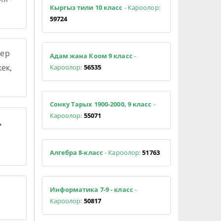
Кыргыз тили 10 класс
- Кароолор:
59724
ер
Адам жана Коом 9 класс
-
ек,
Кароолор:
56535
Сонку Тарых 1900-2000, 9 класс
-
Кароолор:
55071
,
Алгебра 8-класс
- Кароолор:
51763
Информатика 7-9 - класс
-
Кароолор:
50817