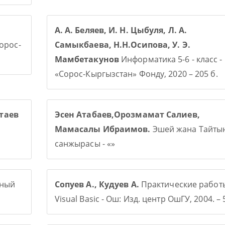
А. А. Беляев, И. Н. Цыбуля, Л. А.
Сорос-
Самыкбаева, Н.Н.Осипова, У. Э.
Мамбетакунов
Информатика 5-6 - класс -
«Сорос-Кыргызстан» Фонду, 2020 – 205 б.
таев
Эсен Атабаев,Орозмамат Салиев,
Мамасалы Ибраимов.
Эшей жана Тайты
санжырасы - «»
рный
Сопуев А., Кудуев А.
Практические работ
Visual Basic - Ош: Изд. центр ОшГУ, 2004. – 5