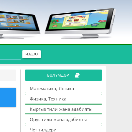
ИЗДӨӨ
БӨЛҮМДӨР
Математика, Логика
Физика, Техника
Кыргыз тили жана адабияты
Орус тили жана адабияты
Чет тилдери