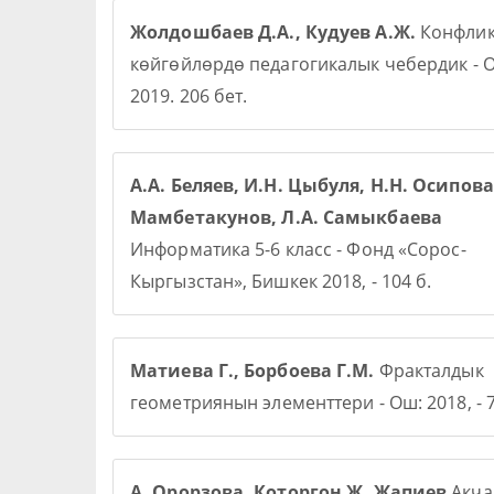
Жолдошбаев Д.А., Кудуев А.Ж.
Конфлик
көйгөйлөрдө педагогикалык чебердик - О
2019. 206 бет.
А.А. Беляев, И.Н. Цыбуля, Н.Н. Осипова,
Мамбетакунов, Л.А. Самыкбаева
Информатика 5-6 класс - Фонд «Сорос-
Кыргызстан», Бишкек 2018, - 104 б.
Матиева Г., Борбоева Г.М.
Фракталдык
геометриянын элементтери - Ош: 2018, - 7
А. Орорзова. Которгон Ж. Жапиев
Акча 