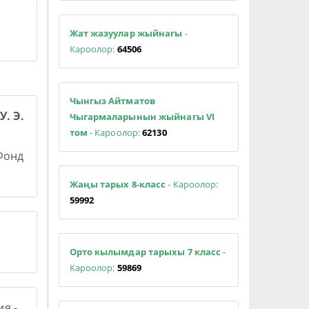
Жат жазуулар жыйнагы
-
Кароолор:
64506
Чынгыз Айтматов
У. Э.
Чыгармаларынын жыйнагы VI
том
- Кароолор:
62130
 Фонд
Жаңы тарых 8-класс
- Кароолор:
59992
Орто кылымдар тарыхы 7 класс
-
Кароолор:
59869
я -