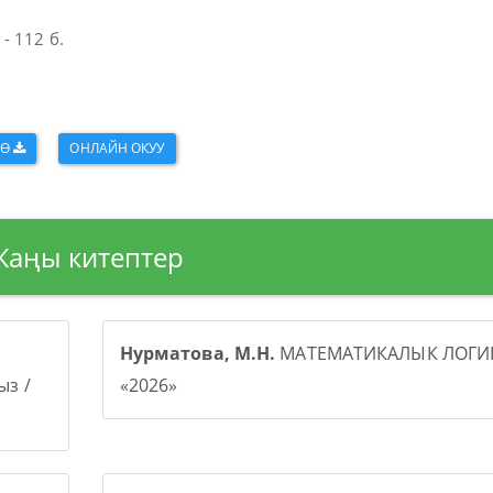
- 112 б.
ӨӨ
ОНЛАЙН ОКУУ
Жаңы китептер
Нурматова, М.Н.
МАТЕМАТИКАЛЫК ЛОГИК
з /
«2026»