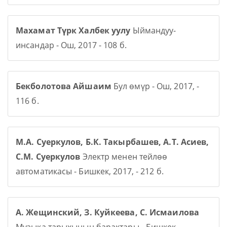
Махамат Түрк Халбек уулу
Ыймандуу-
инсандар - Ош, 2017 - 108 б.
Бекболотова Айшаим
Бул өмүр - Ош, 2017, -
116 б.
М.А. Суеркулов, Б.К. Такырбашев, А.Т. Асиев,
С.М. Суеркулов
Электр менен тейлөө
автоматикасы - Бишкек, 2017, - 212 б.
А. Жещинский, З. Куйкеева, С. Исмаилова