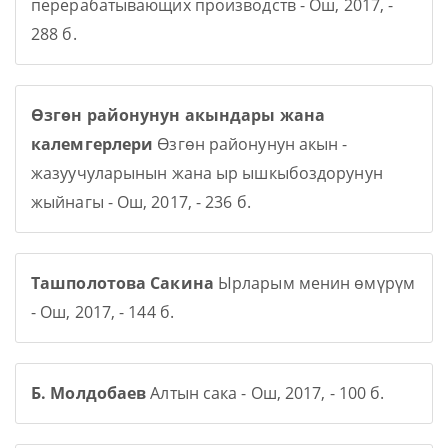
перерабатывающих производств - Ош, 2017, -
288 б.
Өзгөн районунун акындары жана
калемгерлери
Өзгөн районунун акын -
жазуучуларынын жана ыр ышкыбоздорунун
жыйнагы - Ош, 2017, - 236 б.
Ташполотова Сакина
Ырларым менин өмүрүм
- Ош, 2017, - 144 б.
Б. Молдобаев
Алтын сака - Ош, 2017, - 100 б.