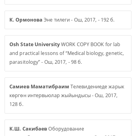
К. Ормонова
Эне тилеги - Ош, 2017, - 192 б.
Osh State University
WORK COPY BOOK for lab
and practical lessons of “Medical biology, genetic,
parasitology” - Ош, 2017, - 98 б.
Самиев Маматибраим
Телевидениеде жарык
көргөн интервьюлар жыйындысы - Ош, 2017,
128 б.
К.Ш. Сакибаев
Оборудование