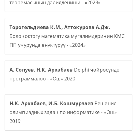
теоремасынын далилдениши - «2023»
Торогельдиева К.М., Аттокурова А.Дж.
Болочоктогу математика мугалимдеринин КМС
ПП учурунда өнүктүрүү - «2024»
А. Сопуев, Н.К. Аркабаев
Delphi чөйрөсүндө
программалоо - «Ош» 2020
Н.К. Аркабаев, И.Б. Кошмурзаев
Решение
олимпиадных задач по информатике - «Ош»
2019