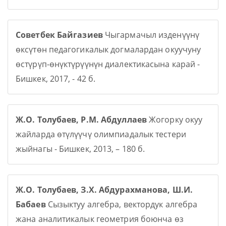
Советбек Байгазиев
Чыгармачыл изденүүнү
өксүтөн педагогикалык догмалардан окуучуну
өстүрүп-өнүктүрүүнүн диалектикасына карай -
Бишкек, 2017, - 42 б.
Ж.О. Толубаев, Р.М. Абдуллаев
Жогорку окуу
жайларда өтүлүүчү олимпиадалык тестери
жыйнагы - Бишкек, 2013, – 180 б.
Ж.О. Толубаев, З.Х. Абдурахманова, Ш.И.
Бабаев
Сызыктуу алгебра, вектордук алгебра
жана аналитикалык геометрия боюнча өз