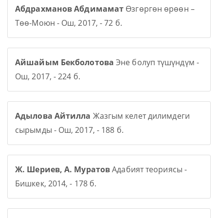
Абдрахманов Абдимамат
Өзгөргөн өрөөн –
Төө-Моюн - Ош, 2017, - 72 б.
Айшайым Бекболотова
Эне болуп түшүндүм -
Ош, 2017, - 224 б.
Адылова Айтилла
Жазгым келет дилимдеги
сырымды - Ош, 2017, - 188 б.
Ж. Шериев, А. Муратов
Адабият теориясы -
Бишкек, 2014, - 178 б.