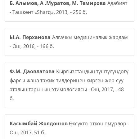
Б. Алымов, А .Муратов, М. Темирова
Адабият
- Ташкент «Sharq», 2013, - 256 б.
Ы.А. Перханова
Алгачкы медициналык жардам
- Ош, 2016, - 166 б.
Ф.М. Даовлатова
Кыргызстандын түштүгүндөгү
фарсы жана тажик тилдеринен кирген жер-суу
аталыштарынын этимологиясы - Ош, 2017, - 48
б.
Касымбай Жолдошов
Өксүктө өткөн өмүрлөр -
Ош, 2017, 51 б.