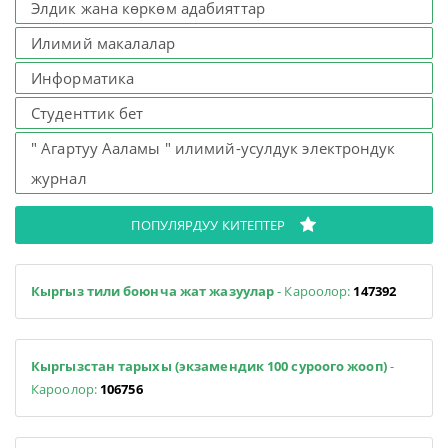
Элдик жана көркөм адабияттар
Илимий макалалар
Информатика
Студенттик бет
" Агартуу Ааламы " илимий-усулдук электрондук
журнал
ПОПУЛЯРДУУ КИТЕПТЕР
Кыргыз тили боюнча жат жазуулар
- Кароолор:
147392
Кыргызстан тарыхы (экзамендик 100 суроого жооп)
-
Кароолор:
106756