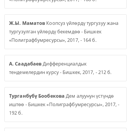
Ж.Ы. Маматов
Коопсуз үйлөрдү тургузуу жана
тургузулган үйлөрдү бекемдөө - Бишкек
«Полиграфбумресурсы», 2017, - 164 б.
А. Саадабаев
Дифференциалдык
тендемелердин курсу - Бишкек, 2017, - 212 б.
Турганбүбү Бообекова
Дем алуунун үстүндө
иштөө - Бишкек «Полиграфбумресурсы», 2017, -
192 б.