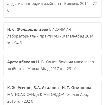
алдынча иштердин жыйнагы - Бишкек, 2014, - 72
б.
Н. С. Жолдошалиева
БИОХИМИЯ
лабораториялык практикум - Жалал-Абад 2014
ж. - 94 б
Арстанбекова Н. Б.
Химия боюнча маселелер
жыйнагы - Жалал-Абад 2017 ж. - 231 б.
К. Ж. Усенов, З.А. Асилова , Н. Т. Осмонова
MATHCAD САНДЫК МЕТОДДОР - Жалал-Абад
2015 ж. - 232 б