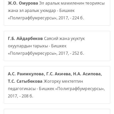
Ж.О. Омурова
Эл аралык мамиленин теориясы
жана эл аралык уюмдар - Бишкек
«Полиграфбумресурсы», 2017, - 224 б.
Г.Б. Айдарбеков
Саясий жана укуктук
окуулардын тарыхы - Бишкек
«Полиграфбумресурсы», 2017, - 252 б.
А.С. Раимкулова, Г.С. Акиева, Н.А. Асипова,
Т.С. Сатыбекова
Жогорку мектептин
педагогикасы - Бишкек «Полиграфбумресурсы»,
2017, - 208 б.