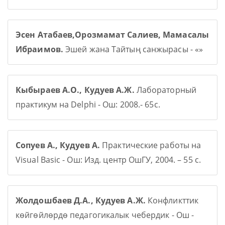
Эсен Атабаев,Орозмамат Салиев, Мамасалы
Ибраимов.
Эшей жана Тайтың санжырасы - «»
Кыбыраев А.О., Кудуев А.Ж.
Лабораторный
практикум на Delphi - Ош: 2008.- 65с.
Сопуев А., Кудуев А.
Практические работы на
Visual Basic - Ош: Изд. центр ОшГУ, 2004. – 55 с.
Жолдошбаев Д.А., Кудуев А.Ж.
Конфликттик
көйгөйлөрдө педагогикалык чебердик - Ош -