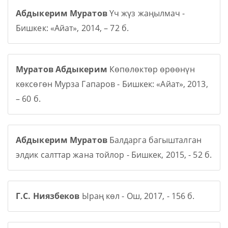
Абдыкерим Муратов
Үч жүз жаңылмач -
Бишкек: «Айат», 2014, – 72 б.
Муратов Абдыкерим
Көпөлөктөр өрөөнүн
көксөгөн Мурза Гапаров - Бишкек: «Айат», 2013,
– 60 б.
Абдыкерим Муратов
Балдарга багышталган
элдик салттар жана тойлор - Бишкек, 2015, - 52 б.
Г.С. Ниязбеков
Ыраң көл - Ош, 2017, - 156 б.