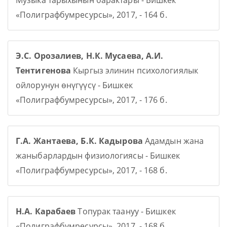
Музыка тарыхынын барактары - Бишкек
«Полиграфбумресурсы», 2017, - 164 б.
Э.С. Орозалиев, Н.К. Мусаева, А.И.
Тентигенова
Кыргыз элинин психологиялык
ойлорунун өнүгүүсү - Бишкек
«Полиграфбумресурсы», 2017, - 176 б.
Г.А. Жантаева, Б.К. Кадырова
Адамдын жана
жаныбарлардын физиологиясы - Бишкек
«Полиграфбумресурсы», 2017, - 168 б.
Н.А. Карабаев
Топурак таануу - Бишкек
«Полиграфбумресурсы», 2017, - 168 б.