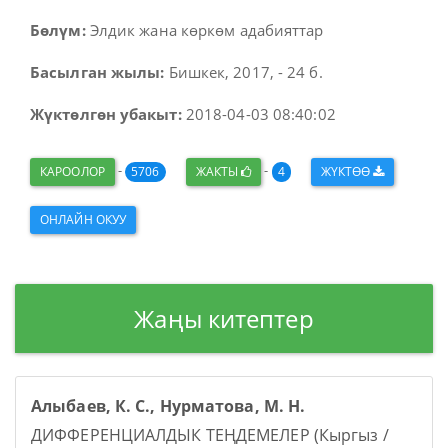
Бөлүм:
Элдик жана көркөм адабияттар
Басылган жылы:
Бишкек, 2017, - 24 б.
Жүктөлгөн убакыт:
2018-04-03 08:40:02
-
-
КАРООЛОР
5706
ЖАКТЫ
4
ЖҮКТӨӨ
ОНЛАЙН ОКУУ
Жаңы китептер
Алыбаев, К. С., Нурматова, М. Н.
ДИФФЕРЕНЦИАЛДЫК ТЕҢДЕМЕЛЕР (Кыргыз /