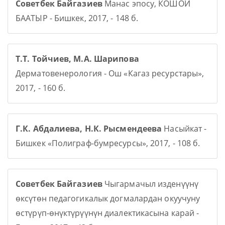
Советбек Байгазиев
Манас эпосу, КОШОЙ
БААТЫР - Бишкек, 2017, - 148 б.
Т.Т. Тойчиев, М.А. Шарипова
Дерматовенерология - Ош «Кагаз ресурстары»,
2017, - 160 б.
Г.К. Абдалиева, Н.К. Рысмендеева
Насыйкат -
Бишкек «Полиграф-бумресурсы», 2017, - 108 б.
Советбек Байгазиев
Чыгармачыл изденүүнү
өксүтөн педагогикалык догмалардан окуучуну
өстүрүп-өнүктүрүүнүн диалектикасына карай -