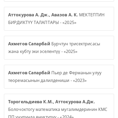
Аттокурова А. Дж., Авазов А. К.
МЕКТЕПТИН
БИРДИКТҮҮ ТАЛАПТАРЫ - «2025»
Ахметов Сапарбай
Бурчтун трисектрисасы
жана кубту эки эселентүү - «2025»
Ахметов Сапарбай
Пьер де Ферманын улуу
теоремасынын далилдениши - «2023»
Торогельдиева К.М., Аттокурова А.Дж.
Болочоктогу математика мугалимдеринин КМС
ПП учурунда өнүктүрүү - «2024»