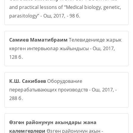
and practical lessons of “Medical biology, genetic,
parasitology” - Ош, 2017, - 98 б.
Самиев Маматибраим
Телевидениеде жарык
көргөн интервьюлар жыйындысы - Ош, 2017,
128 б.
К.Ш. Сакибаев
Оборудование
перерабатывающих производств - Ош, 2017, -
288 б.
Өзгөн районунун акындары жана
калемгерлери
Өзгөн районунун акын -