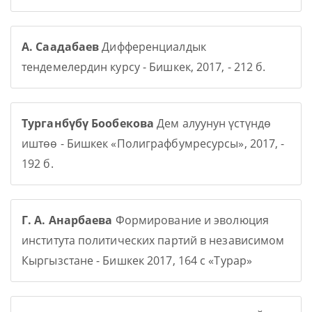
А. Саадабаев
Дифференциалдык
тендемелердин курсу - Бишкек, 2017, - 212 б.
Турганбүбү Бообекова
Дем алуунун үстүндө
иштөө - Бишкек «Полиграфбумресурсы», 2017, -
192 б.
Г. А. Анарбаева
Формирование и эволюция
института политических партий в независимом
Кыргызстане - Бишкек 2017, 164 с «Турар»