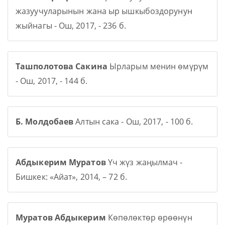
жазуучуларынын жана ыр ышкыбоздорунун
жыйнагы - Ош, 2017, - 236 б.
Ташполотова Сакина
Ырларым менин өмүрүм
- Ош, 2017, - 144 б.
Б. Молдобаев
Алтын сака - Ош, 2017, - 100 б.
Абдыкерим Муратов
Үч жүз жаңылмач -
Бишкек: «Айат», 2014, – 72 б.
Муратов Абдыкерим
Көпөлөктөр өрөөнүн