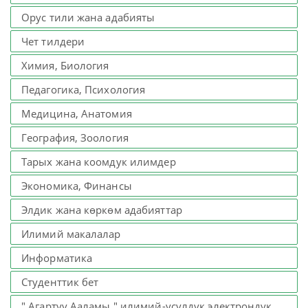
Орус тили жана адабияты
Чет тилдери
Химия, Биология
Педагогика, Психология
Медицина, Анатомия
География, Зоология
Тарых жана коомдук илимдер
Экономика, Финансы
Элдик жана көркөм адабияттар
Илимий макалалар
Информатика
Студенттик бет
" Агартуу Ааламы " илимий-усулдук электрондук