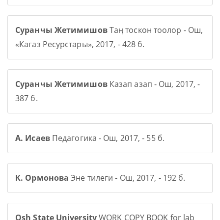
Суранчы Жетимишов
Таң тоскон тоолор - Ош,
«Кагаз Ресурстары», 2017, - 428 б.
Суранчы Жетимишов
Казап азап - Ош, 2017, -
387 б.
А. Исаев
Педагогика - Ош, 2017, - 55 б.
К. Ормонова
Эне тилеги - Ош, 2017, - 192 б.
Osh State University
WORK COPY BOOK for lab