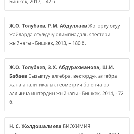
Бишкек, 2017, - 42 б.
Ж.О. Толубаев, Р.М. Абдуллаев
Жогорку окуу
жайларда өтүлүүчү олимпиадалык тестери
жыйнагы - Бишкек, 2013, – 180 б.
Ж.О. Толубаев, З.Х. Абдурахманова, Ш.И.
Бабаев
Сызыктуу алгебра, вектордук алгебра
жана аналитикалык геометрия боюнча өз
алдынча иштердин жыйнагы - Бишкек, 2014, - 72
б.
Н. С. Жолдошалиева
БИОХИМИЯ