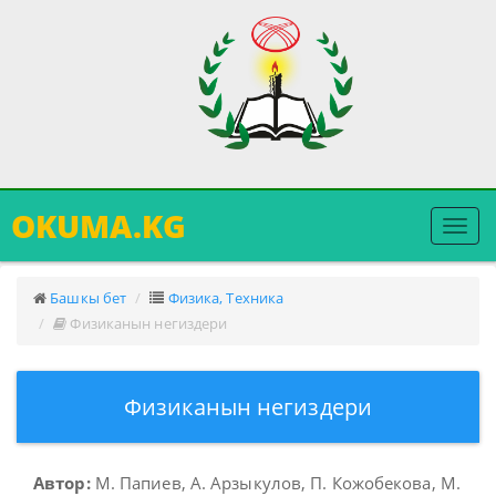
OKUMA.KG
Меню
ачуу
Башкы бет
Физика, Техника
Физиканын негиздери
Физиканын негиздери
Автор:
М. Папиев, А. Арзыкулов, П. Кожобекова, М.