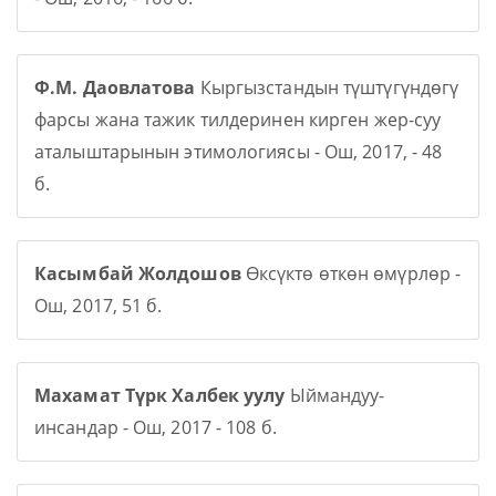
Ф.М. Даовлатова
Кыргызстандын түштүгүндөгү
фарсы жана тажик тилдеринен кирген жер-суу
аталыштарынын этимологиясы - Ош, 2017, - 48
б.
Касымбай Жолдошов
Өксүктө өткөн өмүрлөр -
Ош, 2017, 51 б.
Махамат Түрк Халбек уулу
Ыймандуу-
инсандар - Ош, 2017 - 108 б.