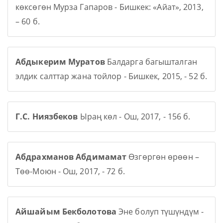
көксөгөн Мурза Гапаров - Бишкек: «Айат», 2013,
– 60 б.
Абдыкерим Муратов
Балдарга багышталган
элдик салттар жана тойлор - Бишкек, 2015, - 52 б.
Г.С. Ниязбеков
Ыраң көл - Ош, 2017, - 156 б.
Абдрахманов Абдимамат
Өзгөргөн өрөөн –
Төө-Моюн - Ош, 2017, - 72 б.
Айшайым Бекболотова
Эне болуп түшүндүм -