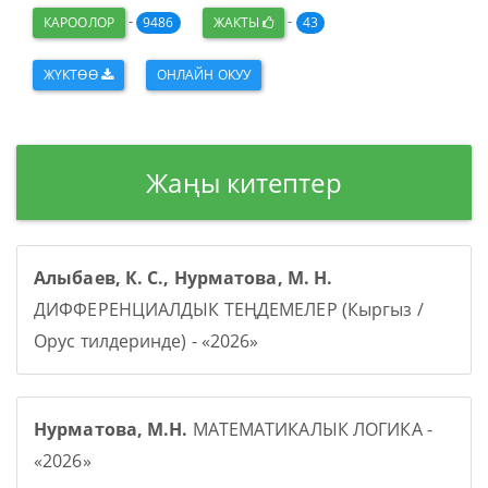
-
-
КАРООЛОР
9486
ЖАКТЫ
43
ЖҮКТӨӨ
ОНЛАЙН ОКУУ
Жаңы китептер
Алыбаев, К. С., Нурматова, М. Н.
ДИФФЕРЕНЦИАЛДЫК ТЕҢДЕМЕЛЕР (Кыргыз /
Орус тилдеринде) - «2026»
Нурматова, М.Н.
МАТЕМАТИКАЛЫК ЛОГИКА -
«2026»