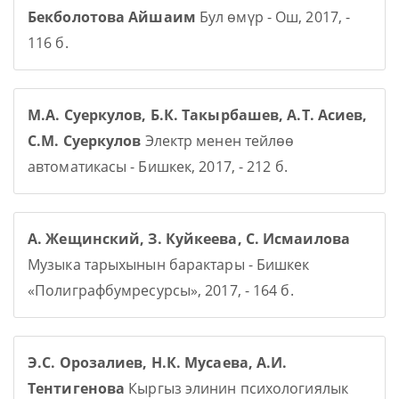
Бекболотова Айшаим
Бул өмүр - Ош, 2017, -
116 б.
М.А. Суеркулов, Б.К. Такырбашев, А.Т. Асиев,
С.М. Суеркулов
Электр менен тейлөө
автоматикасы - Бишкек, 2017, - 212 б.
А. Жещинский, З. Куйкеева, С. Исмаилова
Музыка тарыхынын барактары - Бишкек
«Полиграфбумресурсы», 2017, - 164 б.
Э.С. Орозалиев, Н.К. Мусаева, А.И.
Тентигенова
Кыргыз элинин психологиялык