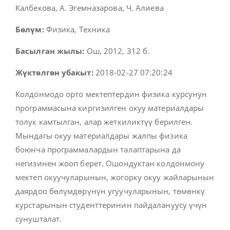
Калбекова, А. Эгемназарова, Ч. Алиева
Бөлүм:
Физика, Техника
Басылган жылы:
Ош, 2012, 312 б.
Жүктөлгөн убакыт:
2018-02-27 07:20:24
Колдонмодо орто мектептердин физика курсунун
программасына киргизилген окуу материалдары
толук камтылган, алар жеткиликтүү берилген.
Мындагы окуу материалдары жалпы физика
боюнча программалардын талаптарына да
негизинен жооп берет. Ошондуктан колдонмону
мектеп окуучуларынын, жогорку окуу жайларынын
даярдоо бөлүмдөрүнүн угуучуларынын, төмөнкү
курстарынын студенттеринин пайдалануусу үчүн
сунушталат.