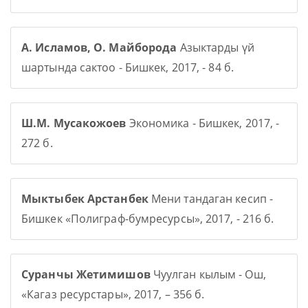
А. Исламов, О. Майборода
Азыктарды үй
шартында сактоо - Бишкек, 2017, - 84 б.
Ш.М. Мусакожоев
Экономика - Бишкек, 2017, -
272 б.
Мыктыбек Арстанбек
Мени тандаган кесип -
Бишкек «Полиграф-бумресурсы», 2017, - 216 б.
Суранчы Жетимишов
Чуулган кылым - Ош,
«Кагаз ресурстары», 2017, – 356 б.