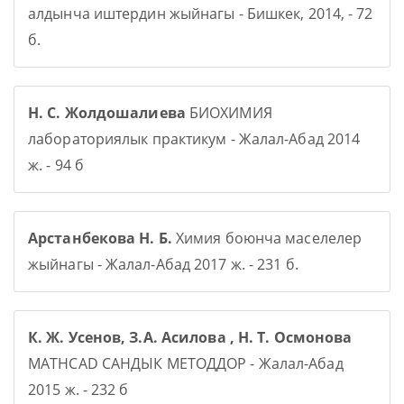
алдынча иштердин жыйнагы - Бишкек, 2014, - 72
б.
Н. С. Жолдошалиева
БИОХИМИЯ
лабораториялык практикум - Жалал-Абад 2014
ж. - 94 б
Арстанбекова Н. Б.
Химия боюнча маселелер
жыйнагы - Жалал-Абад 2017 ж. - 231 б.
К. Ж. Усенов, З.А. Асилова , Н. Т. Осмонова
MATHCAD САНДЫК МЕТОДДОР - Жалал-Абад
2015 ж. - 232 б