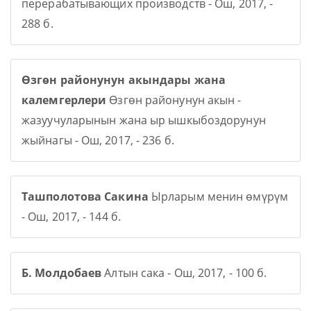
перерабатывающих производств - Ош, 2017, -
288 б.
Өзгөн районунун акындары жана
калемгерлери
Өзгөн районунун акын -
жазуучуларынын жана ыр ышкыбоздорунун
жыйнагы - Ош, 2017, - 236 б.
Ташполотова Сакина
Ырларым менин өмүрүм
- Ош, 2017, - 144 б.
Б. Молдобаев
Алтын сака - Ош, 2017, - 100 б.