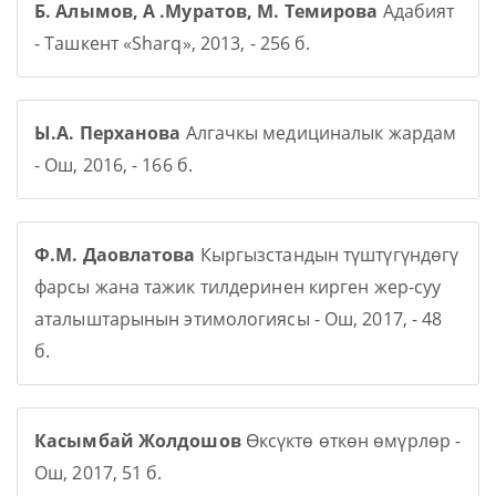
Б. Алымов, А .Муратов, М. Темирова
Адабият
- Ташкент «Sharq», 2013, - 256 б.
Ы.А. Перханова
Алгачкы медициналык жардам
- Ош, 2016, - 166 б.
Ф.М. Даовлатова
Кыргызстандын түштүгүндөгү
фарсы жана тажик тилдеринен кирген жер-суу
аталыштарынын этимологиясы - Ош, 2017, - 48
б.
Касымбай Жолдошов
Өксүктө өткөн өмүрлөр -
Ош, 2017, 51 б.