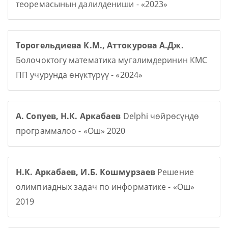
теоремасынын далилдениши - «2023»
Торогельдиева К.М., Аттокурова А.Дж.
Болочоктогу математика мугалимдеринин КМС
ПП учурунда өнүктүрүү - «2024»
А. Сопуев, Н.К. Аркабаев
Delphi чөйрөсүндө
программалоо - «Ош» 2020
Н.К. Аркабаев, И.Б. Кошмурзаев
Решение
олимпиадных задач по информатике - «Ош»
2019