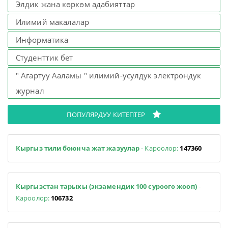
Элдик жана көркөм адабияттар
Илимий макалалар
Информатика
Студенттик бет
" Агартуу Ааламы " илимий-усулдук электрондук
журнал
ПОПУЛЯРДУУ КИТЕПТЕР
Кыргыз тили боюнча жат жазуулар
- Кароолор:
147360
Кыргызстан тарыхы (экзамендик 100 суроого жооп)
-
Кароолор:
106732