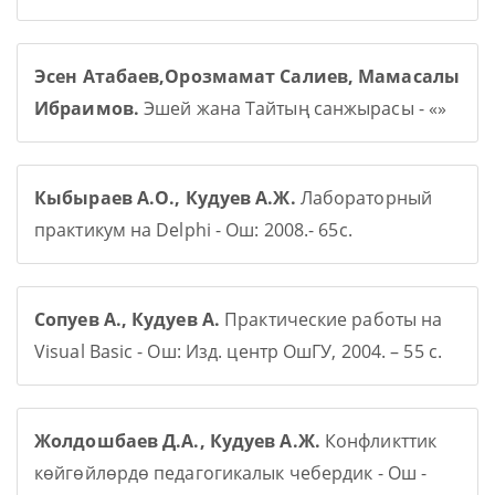
Эсен Атабаев,Орозмамат Салиев, Мамасалы
Ибраимов.
Эшей жана Тайтың санжырасы - «»
Кыбыраев А.О., Кудуев А.Ж.
Лабораторный
практикум на Delphi - Ош: 2008.- 65с.
Сопуев А., Кудуев А.
Практические работы на
Visual Basic - Ош: Изд. центр ОшГУ, 2004. – 55 с.
Жолдошбаев Д.А., Кудуев А.Ж.
Конфликттик
көйгөйлөрдө педагогикалык чебердик - Ош -