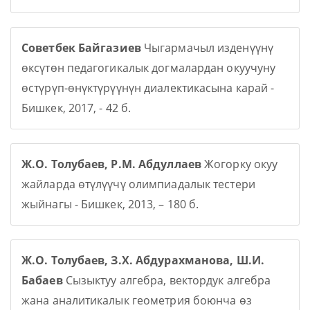
Советбек Байгазиев
Чыгармачыл изденүүнү
өксүтөн педагогикалык догмалардан окуучуну
өстүрүп-өнүктүрүүнүн диалектикасына карай -
Бишкек, 2017, - 42 б.
Ж.О. Толубаев, Р.М. Абдуллаев
Жогорку окуу
жайларда өтүлүүчү олимпиадалык тестери
жыйнагы - Бишкек, 2013, – 180 б.
Ж.О. Толубаев, З.Х. Абдурахманова, Ш.И.
Бабаев
Сызыктуу алгебра, вектордук алгебра
жана аналитикалык геометрия боюнча өз