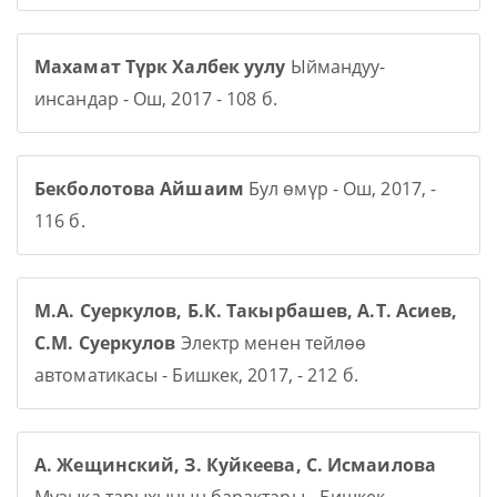
Махамат Түрк Халбек уулу
Ыймандуу-
инсандар - Ош, 2017 - 108 б.
Бекболотова Айшаим
Бул өмүр - Ош, 2017, -
116 б.
М.А. Суеркулов, Б.К. Такырбашев, А.Т. Асиев,
С.М. Суеркулов
Электр менен тейлөө
автоматикасы - Бишкек, 2017, - 212 б.
А. Жещинский, З. Куйкеева, С. Исмаилова