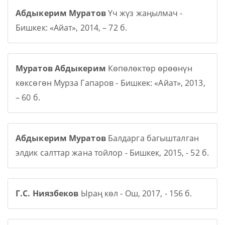
Абдыкерим Муратов
Үч жүз жаңылмач -
Бишкек: «Айат», 2014, – 72 б.
Муратов Абдыкерим
Көпөлөктөр өрөөнүн
көксөгөн Мурза Гапаров - Бишкек: «Айат», 2013,
– 60 б.
Абдыкерим Муратов
Балдарга багышталган
элдик салттар жана тойлор - Бишкек, 2015, - 52 б.
Г.С. Ниязбеков
Ыраң көл - Ош, 2017, - 156 б.