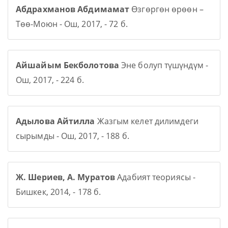
Абдрахманов Абдимамат
Өзгөргөн өрөөн –
Төө-Моюн - Ош, 2017, - 72 б.
Айшайым Бекболотова
Эне болуп түшүндүм -
Ош, 2017, - 224 б.
Адылова Айтилла
Жазгым келет дилимдеги
сырымды - Ош, 2017, - 188 б.
Ж. Шериев, А. Муратов
Адабият теориясы -
Бишкек, 2014, - 178 б.