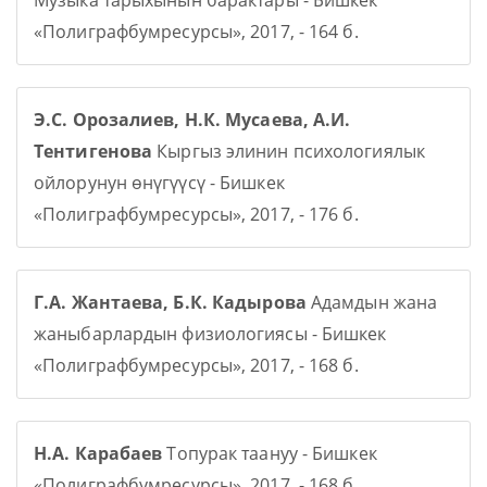
Музыка тарыхынын барактары - Бишкек
«Полиграфбумресурсы», 2017, - 164 б.
Э.С. Орозалиев, Н.К. Мусаева, А.И.
Тентигенова
Кыргыз элинин психологиялык
ойлорунун өнүгүүсү - Бишкек
«Полиграфбумресурсы», 2017, - 176 б.
Г.А. Жантаева, Б.К. Кадырова
Адамдын жана
жаныбарлардын физиологиясы - Бишкек
«Полиграфбумресурсы», 2017, - 168 б.
Н.А. Карабаев
Топурак таануу - Бишкек
«Полиграфбумресурсы», 2017, - 168 б.