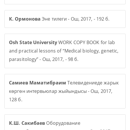
К. Ормонова
Эне тилеги - Ош, 2017, - 192 б.
Osh State University
WORK COPY BOOK for lab
and practical lessons of “Medical biology, genetic,
parasitology” - Ош, 2017, - 98 б.
Самиев Маматибраим
Телевидениеде жарык
көргөн интервьюлар жыйындысы - Ош, 2017,
128 б.
К.Ш. Сакибаев
Оборудование