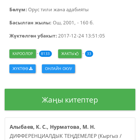
Бөлүм:
Орус тили жана адабияты
Басылган жылы:
Ош, 2001, - 160 б.
Жүктөлгөн убакыт:
2017-12-24 13:51:05
-
-
КАРООЛОР
8133
ЖАКТЫ
33
ЖҮКТӨӨ
ОНЛАЙН ОКУУ
Жаңы китептер
Алыбаев, К. С., Нурматова, М. Н.
ДИФФЕРЕНЦИАЛДЫК ТЕҢДЕМЕЛЕР (Кыргыз /