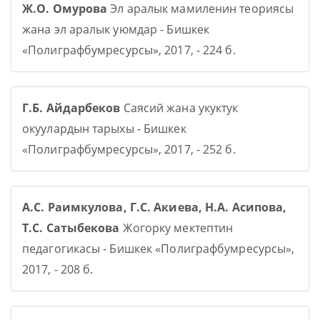
Ж.О. Омурова
Эл аралык мамиленин теориясы
жана эл аралык уюмдар - Бишкек
«Полиграфбумресурсы», 2017, - 224 б.
Г.Б. Айдарбеков
Саясий жана укуктук
окуулардын тарыхы - Бишкек
«Полиграфбумресурсы», 2017, - 252 б.
А.С. Раимкулова, Г.С. Акиева, Н.А. Асипова,
Т.С. Сатыбекова
Жогорку мектептин
педагогикасы - Бишкек «Полиграфбумресурсы»,
2017, - 208 б.