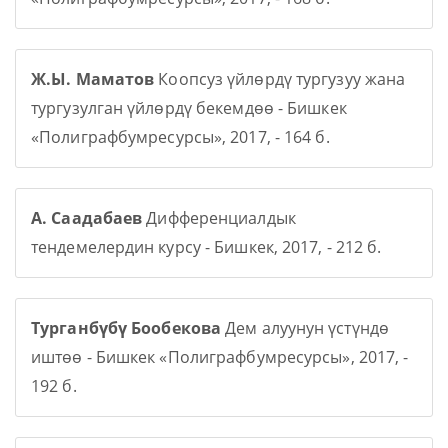
Ж.Ы. Маматов
Коопсуз үйлөрдү тургузуу жана
тургузулган үйлөрдү бекемдөө - Бишкек
«Полиграфбумресурсы», 2017, - 164 б.
А. Саадабаев
Дифференциалдык
тендемелердин курсу - Бишкек, 2017, - 212 б.
Турганбүбү Бообекова
Дем алуунун үстүндө
иштөө - Бишкек «Полиграфбумресурсы», 2017, -
192 б.