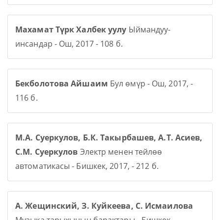
Махамат Түрк Халбек уулу
Ыймандуу-
инсандар - Ош, 2017 - 108 б.
Бекболотова Айшаим
Бул өмүр - Ош, 2017, -
116 б.
М.А. Суеркулов, Б.К. Такырбашев, А.Т. Асиев,
С.М. Суеркулов
Электр менен тейлөө
автоматикасы - Бишкек, 2017, - 212 б.
А. Жещинский, З. Куйкеева, С. Исмаилова