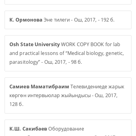
К. Ормонова
Эне тилеги - Ош, 2017, - 192 б.
Osh State University
WORK COPY BOOK for lab
and practical lessons of “Medical biology, genetic,
parasitology” - Ош, 2017, - 98 б.
Самиев Маматибраим
Телевидениеде жарык
көргөн интервьюлар жыйындысы - Ош, 2017,
128 б.
К.Ш. Сакибаев
Оборудование