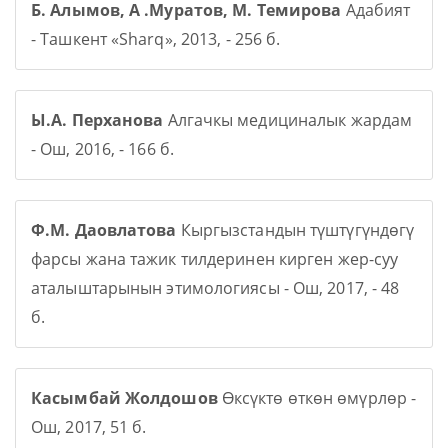
Б. Алымов, А .Муратов, М. Темирова
Адабият
- Ташкент «Sharq», 2013, - 256 б.
Ы.А. Перханова
Алгачкы медициналык жардам
- Ош, 2016, - 166 б.
Ф.М. Даовлатова
Кыргызстандын түштүгүндөгү
фарсы жана тажик тилдеринен кирген жер-суу
аталыштарынын этимологиясы - Ош, 2017, - 48
б.
Касымбай Жолдошов
Өксүктө өткөн өмүрлөр -
Ош, 2017, 51 б.