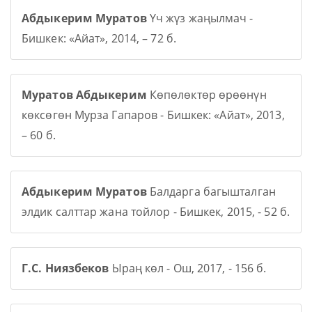
Абдыкерим Муратов
Үч жүз жаңылмач -
Бишкек: «Айат», 2014, – 72 б.
Муратов Абдыкерим
Көпөлөктөр өрөөнүн
көксөгөн Мурза Гапаров - Бишкек: «Айат», 2013,
– 60 б.
Абдыкерим Муратов
Балдарга багышталган
элдик салттар жана тойлор - Бишкек, 2015, - 52 б.
Г.С. Ниязбеков
Ыраң көл - Ош, 2017, - 156 б.