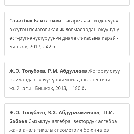
Советбек Байгазиев
Чыгармачыл изденүүнү
өксүтөн педагогикалык догмалардан окуучуну
өстүрүп-өнүктүрүүнүн диалектикасына карай -
Бишкек, 2017, - 42 б.
Ж.О. Толубаев, Р.М. Абдуллаев
Жогорку окуу
жайларда өтүлүүчү олимпиадалык тестери
жыйнагы - Бишкек, 2013, – 180 б.
Ж.О. Толубаев, З.Х. Абдурахманова, Ш.И.
Бабаев
Сызыктуу алгебра, вектордук алгебра
жана аналитикалык геометрия боюнча өз