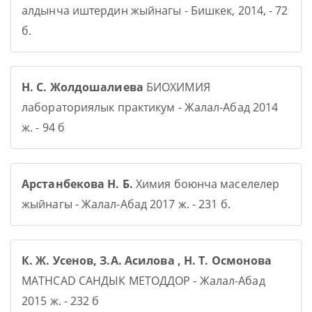
алдынча иштердин жыйнагы - Бишкек, 2014, - 72
б.
Н. С. Жолдошалиева
БИОХИМИЯ
лабораториялык практикум - Жалал-Абад 2014
ж. - 94 б
Арстанбекова Н. Б.
Химия боюнча маселелер
жыйнагы - Жалал-Абад 2017 ж. - 231 б.
К. Ж. Усенов, З.А. Асилова , Н. Т. Осмонова
MATHCAD САНДЫК МЕТОДДОР - Жалал-Абад
2015 ж. - 232 б