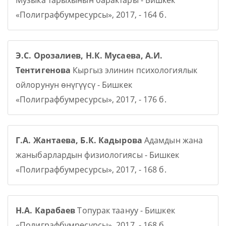
Музыка тарыхынын барактары - Бишкек
«Полиграфбумресурсы», 2017, - 164 б.
Э.С. Орозалиев, Н.К. Мусаева, А.И.
Тентигенова
Кыргыз элинин психологиялык
ойлорунун өнүгүүсү - Бишкек
«Полиграфбумресурсы», 2017, - 176 б.
Г.А. Жантаева, Б.К. Кадырова
Адамдын жана
жаныбарлардын физиологиясы - Бишкек
«Полиграфбумресурсы», 2017, - 168 б.
Н.А. Карабаев
Топурак таануу - Бишкек
«Полиграфбумресурсы», 2017, - 168 б.