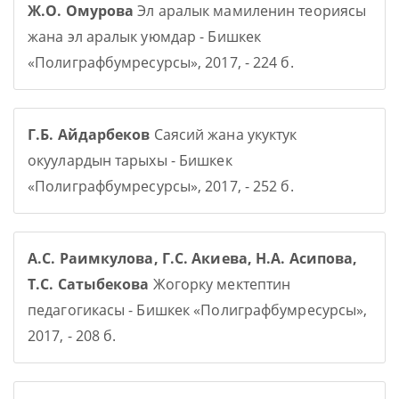
Ж.О. Омурова
Эл аралык мамиленин теориясы
жана эл аралык уюмдар - Бишкек
«Полиграфбумресурсы», 2017, - 224 б.
Г.Б. Айдарбеков
Саясий жана укуктук
окуулардын тарыхы - Бишкек
«Полиграфбумресурсы», 2017, - 252 б.
А.С. Раимкулова, Г.С. Акиева, Н.А. Асипова,
Т.С. Сатыбекова
Жогорку мектептин
педагогикасы - Бишкек «Полиграфбумресурсы»,
2017, - 208 б.