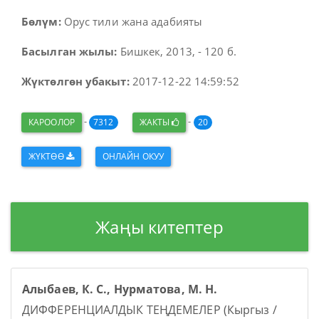
Бөлүм:
Орус тили жана адабияты
Басылган жылы:
Бишкек, 2013, - 120 б.
Жүктөлгөн убакыт:
2017-12-22 14:59:52
-
-
КАРООЛОР
7312
ЖАКТЫ
20
ЖҮКТӨӨ
ОНЛАЙН ОКУУ
Жаңы китептер
Алыбаев, К. С., Нурматова, М. Н.
ДИФФЕРЕНЦИАЛДЫК ТЕҢДЕМЕЛЕР (Кыргыз /