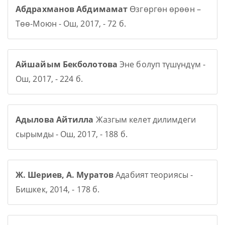
Абдрахманов Абдимамат
Өзгөргөн өрөөн –
Төө-Моюн - Ош, 2017, - 72 б.
Айшайым Бекболотова
Эне болуп түшүндүм -
Ош, 2017, - 224 б.
Адылова Айтилла
Жазгым келет дилимдеги
сырымды - Ош, 2017, - 188 б.
Ж. Шериев, А. Муратов
Адабият теориясы -
Бишкек, 2014, - 178 б.