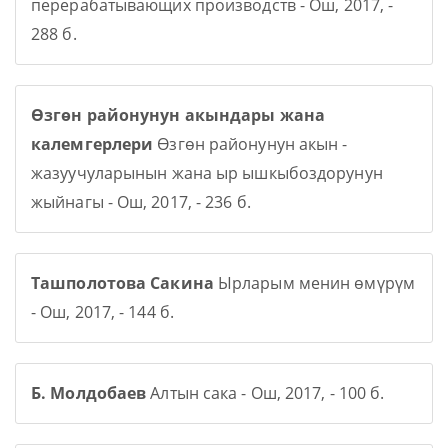
перерабатывающих производств - Ош, 2017, -
288 б.
Өзгөн районунун акындары жана
калемгерлери
Өзгөн районунун акын -
жазуучуларынын жана ыр ышкыбоздорунун
жыйнагы - Ош, 2017, - 236 б.
Ташполотова Сакина
Ырларым менин өмүрүм
- Ош, 2017, - 144 б.
Б. Молдобаев
Алтын сака - Ош, 2017, - 100 б.