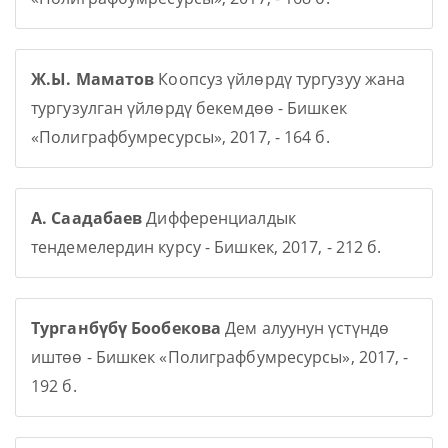
Ж.Ы. Маматов
Коопсуз үйлөрдү тургузуу жана
тургузулган үйлөрдү бекемдөө - Бишкек
«Полиграфбумресурсы», 2017, - 164 б.
А. Саадабаев
Дифференциалдык
тендемелердин курсу - Бишкек, 2017, - 212 б.
Турганбүбү Бообекова
Дем алуунун үстүндө
иштөө - Бишкек «Полиграфбумресурсы», 2017, -
192 б.