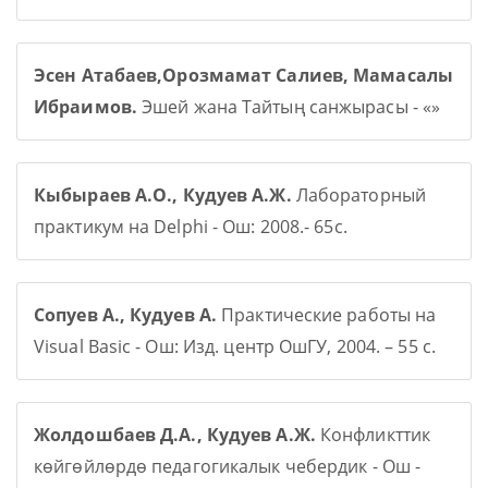
Эсен Атабаев,Орозмамат Салиев, Мамасалы
Ибраимов.
Эшей жана Тайтың санжырасы - «»
Кыбыраев А.О., Кудуев А.Ж.
Лабораторный
практикум на Delphi - Ош: 2008.- 65с.
Сопуев А., Кудуев А.
Практические работы на
Visual Basic - Ош: Изд. центр ОшГУ, 2004. – 55 с.
Жолдошбаев Д.А., Кудуев А.Ж.
Конфликттик
көйгөйлөрдө педагогикалык чебердик - Ош -