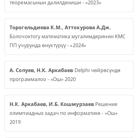
теоремасынын далилдениши - «2023»
Торогельдиева К.М., Аттокурова А.Дж.
Болочоктогу математика мугалимдеринин КМС
ПП учурунда өнүктүрүү - «2024»
А. Сопуев, Н.К. Аркабаев
Delphi чөйрөсүндө
программалоо - «Ош» 2020
Н.К. Аркабаев, И.Б. Кошмурзаев
Решение
олимпиадных задач по информатике - «Ош»
2019