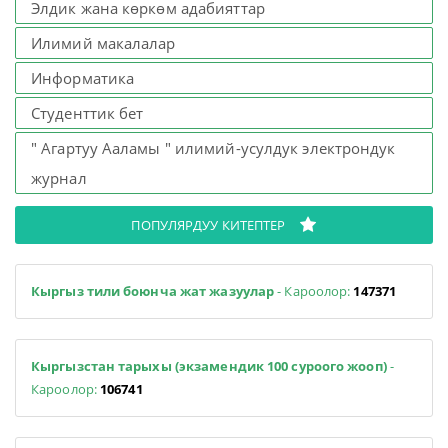
Элдик жана көркөм адабияттар
Илимий макалалар
Информатика
Студенттик бет
" Агартуу Ааламы " илимий-усулдук электрондук
журнал
ПОПУЛЯРДУУ КИТЕПТЕР
Кыргыз тили боюнча жат жазуулар
- Кароолор:
147371
Кыргызстан тарыхы (экзамендик 100 суроого жооп)
-
Кароолор:
106741