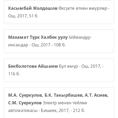
Касымбай Жолдошов
Өксүктө өткөн өмүрлөр -
Ош, 2017, 51 б.
Махамат Түрк Халбек уулу
Ыймандуу-
инсандар - Ош, 2017 - 108 б.
Бекболотова Айшаим
Бул өмүр - Ош, 2017, -
116 б.
М.А. Суеркулов, Б.К. Такырбашев, А.Т. Асиев,
С.М. Суеркулов
Электр менен тейлөө
автоматикасы - Бишкек, 2017, - 212 б.