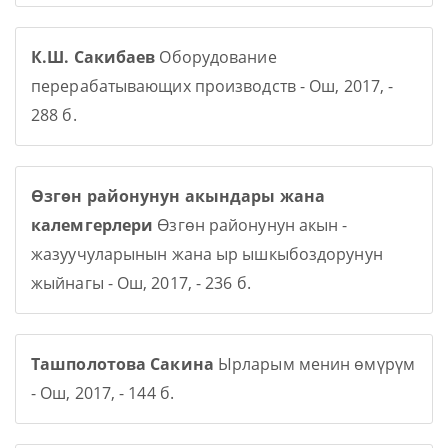
К.Ш. Сакибаев
Оборудование
перерабатывающих производств - Ош, 2017, -
288 б.
Өзгөн районунун акындары жана
калемгерлери
Өзгөн районунун акын -
жазуучуларынын жана ыр ышкыбоздорунун
жыйнагы - Ош, 2017, - 236 б.
Ташполотова Сакина
Ырларым менин өмүрүм
- Ош, 2017, - 144 б.