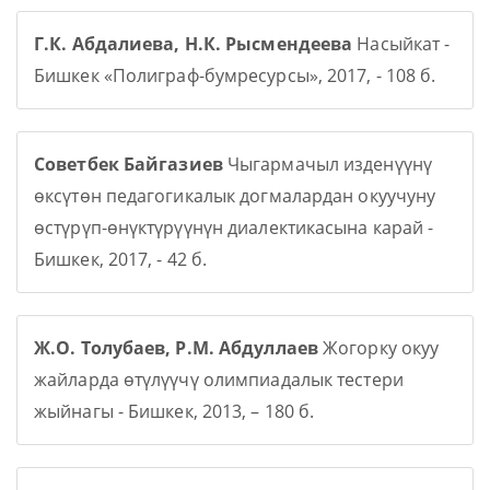
Г.К. Абдалиева, Н.К. Рысмендеева
Насыйкат -
Бишкек «Полиграф-бумресурсы», 2017, - 108 б.
Советбек Байгазиев
Чыгармачыл изденүүнү
өксүтөн педагогикалык догмалардан окуучуну
өстүрүп-өнүктүрүүнүн диалектикасына карай -
Бишкек, 2017, - 42 б.
Ж.О. Толубаев, Р.М. Абдуллаев
Жогорку окуу
жайларда өтүлүүчү олимпиадалык тестери
жыйнагы - Бишкек, 2013, – 180 б.