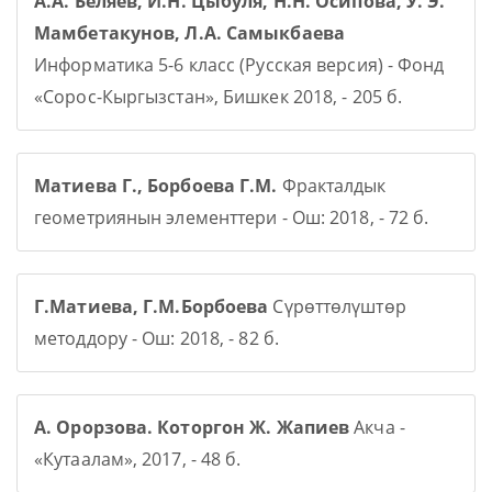
А.А. Беляев, И.Н. Цыбуля, Н.Н. Осипова, У. Э.
Мамбетакунов, Л.А. Самыкбаева
Информатика 5-6 класс (Русская версия) - Фонд
«Сорос-Кыргызстан», Бишкек 2018, - 205 б.
Матиева Г., Борбоева Г.М.
Фракталдык
геометриянын элементтери - Ош: 2018, - 72 б.
Г.Матиева, Г.М.Борбоева
Сүрөттөлүштөр
методдору - Ош: 2018, - 82 б.
А. Орорзова. Которгон Ж. Жапиев
Акча -
«Кутаалам», 2017, - 48 б.