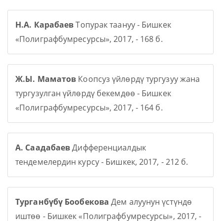
Н.А. Карабаев
Топурак таануу - Бишкек
«Полиграфбумресурсы», 2017, - 168 б.
Ж.Ы. Маматов
Коопсуз үйлөрдү тургузуу жана
тургузулган үйлөрдү бекемдөө - Бишкек
«Полиграфбумресурсы», 2017, - 164 б.
А. Саадабаев
Дифференциалдык
тендемелердин курсу - Бишкек, 2017, - 212 б.
Турганбүбү Бообекова
Дем алуунун үстүндө
иштөө - Бишкек «Полиграфбумресурсы», 2017, -