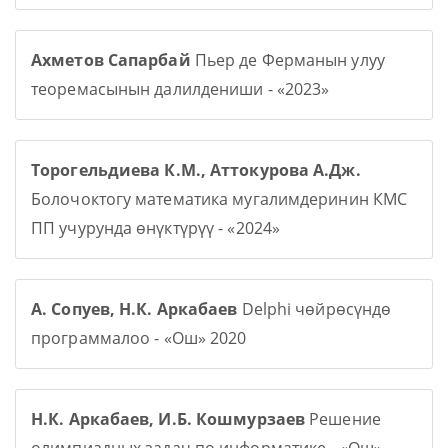
Ахметов Сапарбай
Пьер де Ферманын улуу
теоремасынын далилдениши - «2023»
Торогельдиева К.М., Аттокурова А.Дж.
Болочоктогу математика мугалимдеринин КМС
ПП учурунда өнүктүрүү - «2024»
А. Сопуев, Н.К. Аркабаев
Delphi чөйрөсүндө
программалоо - «Ош» 2020
Н.К. Аркабаев, И.Б. Кошмурзаев
Решение