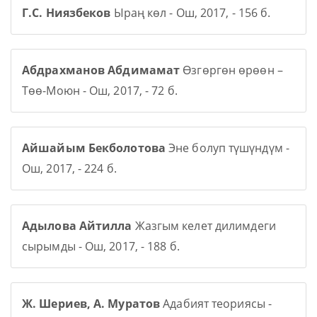
Г.С. Ниязбеков
Ыраң көл - Ош, 2017, - 156 б.
Абдрахманов Абдимамат
Өзгөргөн өрөөн –
Төө-Моюн - Ош, 2017, - 72 б.
Айшайым Бекболотова
Эне болуп түшүндүм -
Ош, 2017, - 224 б.
Адылова Айтилла
Жазгым келет дилимдеги
сырымды - Ош, 2017, - 188 б.
Ж. Шериев, А. Муратов
Адабият теориясы -