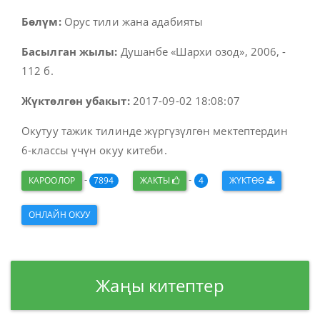
Бөлүм:
Орус тили жана адабияты
Басылган жылы:
Душанбе «Шархи озод», 2006, -
112 б.
Жүктөлгөн убакыт:
2017-09-02 18:08:07
Окутуу тажик тилинде жүргүзүлгөн мектептердин
6-классы үчүн окуу китеби.
-
-
КАРООЛОР
7894
ЖАКТЫ
4
ЖҮКТӨӨ
ОНЛАЙН ОКУУ
Жаңы китептер