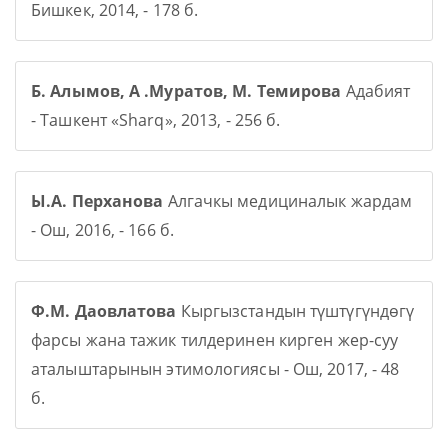
Бишкек, 2014, - 178 б.
Б. Алымов, А .Муратов, М. Темирова
Адабият
- Ташкент «Sharq», 2013, - 256 б.
Ы.А. Перханова
Алгачкы медициналык жардам
- Ош, 2016, - 166 б.
Ф.М. Даовлатова
Кыргызстандын түштүгүндөгү
фарсы жана тажик тилдеринен кирген жер-суу
аталыштарынын этимологиясы - Ош, 2017, - 48
б.