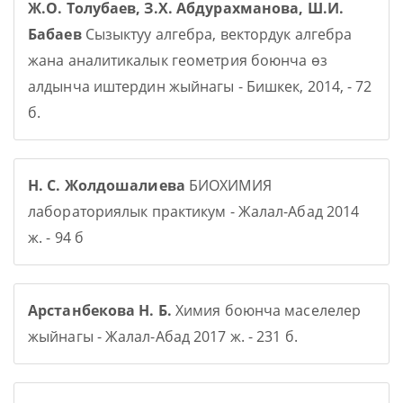
Ж.О. Толубаев, З.Х. Абдурахманова, Ш.И.
Бабаев
Сызыктуу алгебра, вектордук алгебра
жана аналитикалык геометрия боюнча өз
алдынча иштердин жыйнагы - Бишкек, 2014, - 72
б.
Н. С. Жолдошалиева
БИОХИМИЯ
лабораториялык практикум - Жалал-Абад 2014
ж. - 94 б
Арстанбекова Н. Б.
Химия боюнча маселелер
жыйнагы - Жалал-Абад 2017 ж. - 231 б.