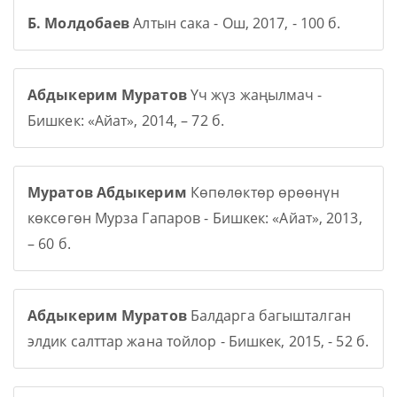
Б. Молдобаев
Алтын сака - Ош, 2017, - 100 б.
Абдыкерим Муратов
Үч жүз жаңылмач -
Бишкек: «Айат», 2014, – 72 б.
Муратов Абдыкерим
Көпөлөктөр өрөөнүн
көксөгөн Мурза Гапаров - Бишкек: «Айат», 2013,
– 60 б.
Абдыкерим Муратов
Балдарга багышталган
элдик салттар жана тойлор - Бишкек, 2015, - 52 б.