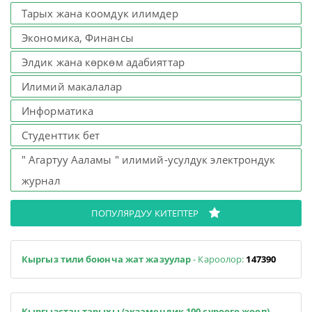
Тарых жана коомдук илимдер
Экономика, Финансы
Элдик жана көркөм адабияттар
Илимий макалалар
Информатика
Студенттик бет
" Агартуу Ааламы " илимий-усулдук электрондук
журнал
ПОПУЛЯРДУУ КИТЕПТЕР
Кыргыз тили боюнча жат жазуулар
- Кароолор:
147390
Кыргызстан тарыхы (экзамендик 100 суроого жооп)
-