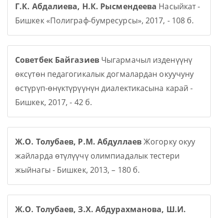
Г.К. Абдалиева, Н.К. Рысмендеева
Насыйкат -
Бишкек «Полиграф-бумресурсы», 2017, - 108 б.
Советбек Байгазиев
Чыгармачыл изденүүнү
өксүтөн педагогикалык догмалардан окуучуну
өстүрүп-өнүктүрүүнүн диалектикасына карай -
Бишкек, 2017, - 42 б.
Ж.О. Толубаев, Р.М. Абдуллаев
Жогорку окуу
жайларда өтүлүүчү олимпиадалык тестери
жыйнагы - Бишкек, 2013, – 180 б.
Ж.О. Толубаев, З.Х. Абдурахманова, Ш.И.