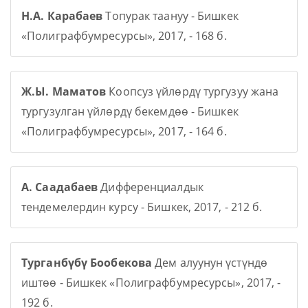
Н.А. Карабаев
Топурак таануу - Бишкек
«Полиграфбумресурсы», 2017, - 168 б.
Ж.Ы. Маматов
Коопсуз үйлөрдү тургузуу жана
тургузулган үйлөрдү бекемдөө - Бишкек
«Полиграфбумресурсы», 2017, - 164 б.
А. Саадабаев
Дифференциалдык
тендемелердин курсу - Бишкек, 2017, - 212 б.
Турганбүбү Бообекова
Дем алуунун үстүндө
иштөө - Бишкек «Полиграфбумресурсы», 2017, -
192 б.