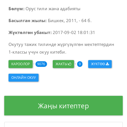
Бөлүм:
Орус тили жана адабияты
Басылган жылы:
Бишкек, 2011, - 64 б.
Жүктөлгөн убакыт:
2017-09-02 18:01:31
Окутуу тажик тилинде жүргүзүлгөн мектептердин
1-классы үчүн окуу китеби.
-
-
КАРООЛОР
9076
ЖАКТЫ
9
ЖҮКТӨӨ
ОНЛАЙН ОКУУ
Жаңы китептер