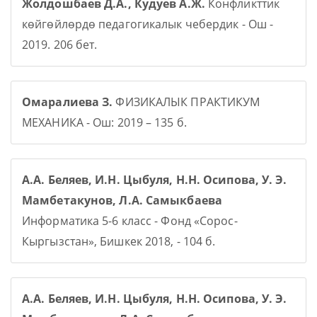
Жолдошбаев Д.А., Кудуев А.Ж.
Конфликттик
көйгөйлөрдө педагогикалык чебердик - Ош -
2019. 206 бет.
Омаралиева З.
ФИЗИКАЛЫК ПРАКТИКУМ
МЕХАНИКА - Ош: 2019 – 135 б.
А.А. Беляев, И.Н. Цыбуля, Н.Н. Осипова, У. Э.
Мамбетакунов, Л.А. Самыкбаева
Информатика 5-6 класс - Фонд «Сорос-
Кыргызстан», Бишкек 2018, - 104 б.
А.А. Беляев, И.Н. Цыбуля, Н.Н. Осипова, У. Э.