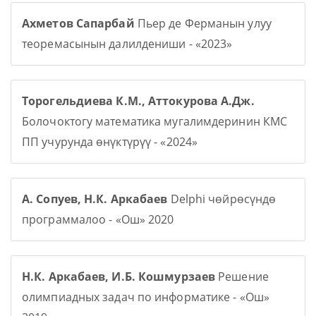
Ахметов Сапарбай
Пьер де Ферманын улуу
теоремасынын далилдениши - «2023»
Торогельдиева К.М., Аттокурова А.Дж.
Болочоктогу математика мугалимдеринин КМС
ПП учурунда өнүктүрүү - «2024»
А. Сопуев, Н.К. Аркабаев
Delphi чөйрөсүндө
программалоо - «Ош» 2020
Н.К. Аркабаев, И.Б. Кошмурзаев
Решение
олимпиадных задач по информатике - «Ош»