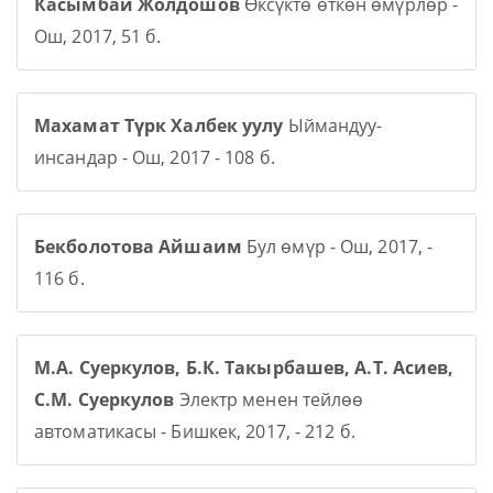
Касымбай Жолдошов
Өксүктө өткөн өмүрлөр -
Ош, 2017, 51 б.
Махамат Түрк Халбек уулу
Ыймандуу-
инсандар - Ош, 2017 - 108 б.
Бекболотова Айшаим
Бул өмүр - Ош, 2017, -
116 б.
М.А. Суеркулов, Б.К. Такырбашев, А.Т. Асиев,
С.М. Суеркулов
Электр менен тейлөө
автоматикасы - Бишкек, 2017, - 212 б.