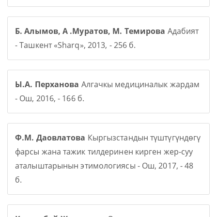
Б. Алымов, А .Муратов, М. Темирова
Адабият
- Ташкент «Sharq», 2013, - 256 б.
Ы.А. Перханова
Алгачкы медициналык жардам
- Ош, 2016, - 166 б.
Ф.М. Даовлатова
Кыргызстандын түштүгүндөгү
фарсы жана тажик тилдеринен кирген жер-суу
аталыштарынын этимологиясы - Ош, 2017, - 48
б.