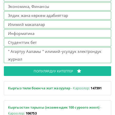
Экономика, Финансы
Элдик жана көркөм адабияттар
Илимий макалалар
Информатика
Студенттик бет
" Агартуу Ааламы " илимий-усулдук электрондук
журнал
ПОПУЛЯРДУУ КИТЕПТЕР
Кыргыз тили боюнча жат жазуулар
- Кароолор:
147391
Кыргызстан тарыхы (экзамендик 100 суроого жооп)
-
Кароолор:
106753