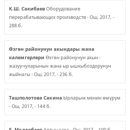
К.Ш. Сакибаев
Оборудование
перерабатывающих производств - Ош, 2017, -
288 б.
Өзгөн районунун акындары жана
калемгерлери
Өзгөн районунун акын -
жазуучуларынын жана ыр ышкыбоздорунун
жыйнагы - Ош, 2017, - 236 б.
Ташполотова Сакина
Ырларым менин өмүрүм
- Ош, 2017, - 144 б.
Б. Молдобаев
Алтын сака - Ош, 2017, - 100 б.