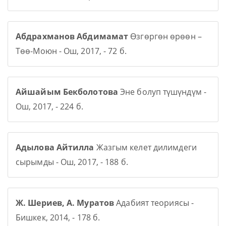
Абдрахманов Абдимамат
Өзгөргөн өрөөн –
Төө-Моюн - Ош, 2017, - 72 б.
Айшайым Бекболотова
Эне болуп түшүндүм -
Ош, 2017, - 224 б.
Адылова Айтилла
Жазгым келет дилимдеги
сырымды - Ош, 2017, - 188 б.
Ж. Шериев, А. Муратов
Адабият теориясы -
Бишкек, 2014, - 178 б.