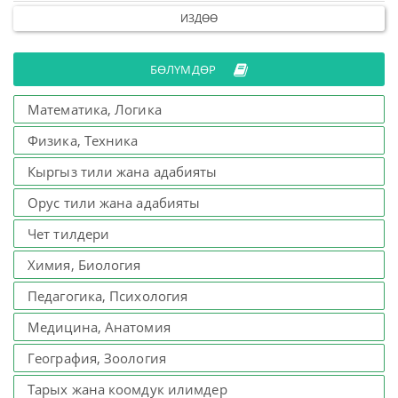
ИЗДӨӨ
БӨЛҮМДӨР
Математика, Логика
Физика, Техника
Кыргыз тили жана адабияты
Орус тили жана адабияты
Чет тилдери
Химия, Биология
Педагогика, Психология
Медицина, Анатомия
География, Зоология
Тарых жана коомдук илимдер