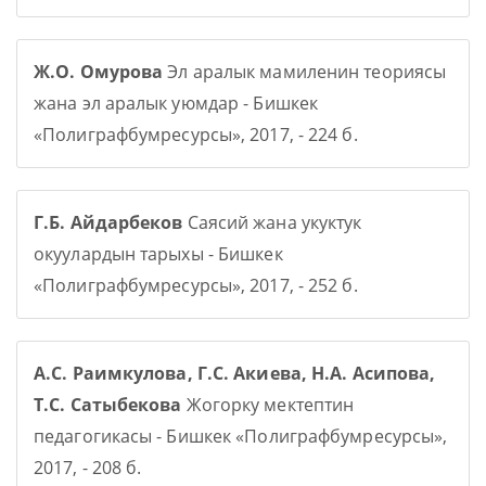
Ж.О. Омурова
Эл аралык мамиленин теориясы
жана эл аралык уюмдар - Бишкек
«Полиграфбумресурсы», 2017, - 224 б.
Г.Б. Айдарбеков
Саясий жана укуктук
окуулардын тарыхы - Бишкек
«Полиграфбумресурсы», 2017, - 252 б.
А.С. Раимкулова, Г.С. Акиева, Н.А. Асипова,
Т.С. Сатыбекова
Жогорку мектептин
педагогикасы - Бишкек «Полиграфбумресурсы»,
2017, - 208 б.