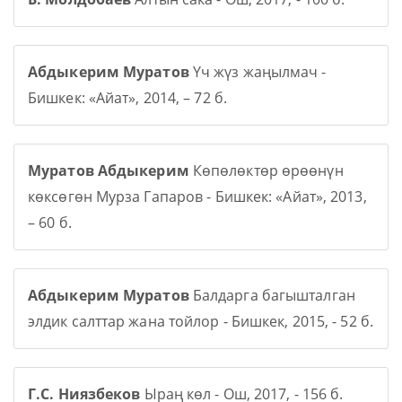
Абдыкерим Муратов
Үч жүз жаңылмач -
Бишкек: «Айат», 2014, – 72 б.
Муратов Абдыкерим
Көпөлөктөр өрөөнүн
көксөгөн Мурза Гапаров - Бишкек: «Айат», 2013,
– 60 б.
Абдыкерим Муратов
Балдарга багышталган
элдик салттар жана тойлор - Бишкек, 2015, - 52 б.
Г.С. Ниязбеков
Ыраң көл - Ош, 2017, - 156 б.