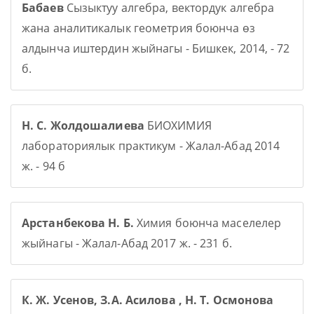
Бабаев
Сызыктуу алгебра, вектордук алгебра
жана аналитикалык геометрия боюнча өз
алдынча иштердин жыйнагы - Бишкек, 2014, - 72
б.
Н. С. Жолдошалиева
БИОХИМИЯ
лабораториялык практикум - Жалал-Абад 2014
ж. - 94 б
Арстанбекова Н. Б.
Химия боюнча маселелер
жыйнагы - Жалал-Абад 2017 ж. - 231 б.
К. Ж. Усенов, З.А. Асилова , Н. Т. Осмонова