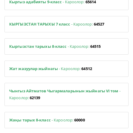
Кыргыз адабияты 9-класс
- Кароолор:
65614
КЫРГЫЗСТАН ТАРЫХЫ 7 класс
- Кароолор:
64527
Кыргызстан тарыхы 8-класс
- Кароолор:
64515
Жат жазуулар жыйнагы
- Кароолор:
64512
Чынгыз Айтматов Чыгармаларынын жыйнагы VI том
-
Кароолор:
62139
Жаңы тарых 8-класс
- Кароолор:
60000