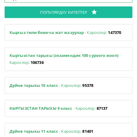
ПОПУЛЯРДУУ КИТЕПТЕР
Кыргыз тили боюнча жат жазуулар
- Кароолор:
147370
Кыргызстан тарыхы (экзамендик 100 суроого жооп)
-
Кароолор:
106736
Дүйнө тарыхы 10 класс
- Кароолор:
95378
КЫРГЫЗСТАН ТАРЫХЫ 9 класс
- Кароолор:
87137
Дүйнө тарыхы 11 класс
- Кароолор:
81401