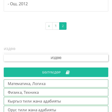
- Ош, 2012
«
1
2
ИЗДӨӨ
БӨЛҮМДӨР
Математика, Логика
Физика, Техника
Кыргыз тили жана адабияты
Орус тили жана адабияты