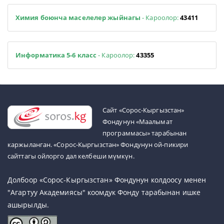
Химия боюнча маселелер жыйнагы
- Кароолор:
43411
Информатика 5-6 класс
- Кароолор:
43355
Cайт «Сорос-Кыргызстан»
Фондунун «Маалымат
программасы» тарабынан
каржыланган. «Сорос-Кыргызстан» Фондунун ой-пикири
сайттагы ойлорго дал келбеши мүмкүн.
Долбоор «Сорос-Кыргызстан» Фондунун колдоосу менен
"Агартуу Академиясы" коомдук Фонду тарабынан ишке
ашырылды.